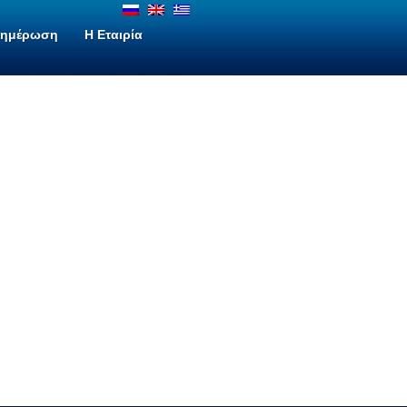
νημέρωση
H Εταιρία