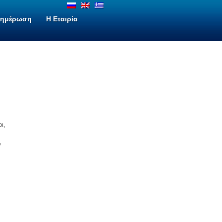
νημέρωση
H Εταιρία
ν
ι,
ν