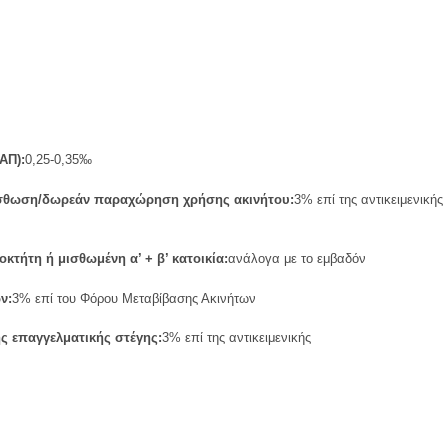
ΑΠ):
0,25-0,35‰
ίσθωση/δωρεάν παραχώρηση χρήσης ακινήτου:
3% επί της αντικειμενικής
οκτήτη ή μισθωμένη α’ + β’ κατοικία:
ανάλογα με το εμβαδόν
ν:
3% επί του Φόρου Μεταβίβασης Ακινήτων
ς επαγγελματικής στέγης:
3% επί της αντικειμενικής