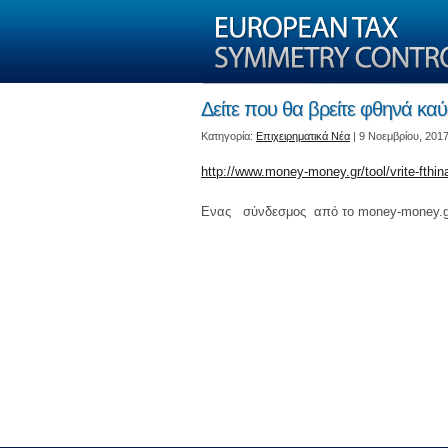
Δείτε που θα βρείτε φθηνά καύ
Kατηγορία:
Επιχειρηματικά Νέα
| 9 Νοεμβρίου, 201
http://www.money-money.gr/tool/vrite-fthi
Ενας σύνδεσμος από το money-money.gr