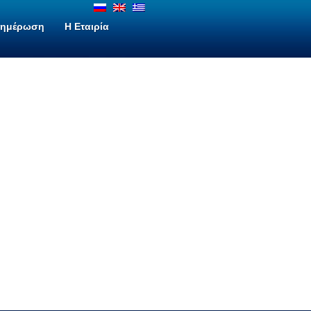
νημέρωση
H Εταιρία