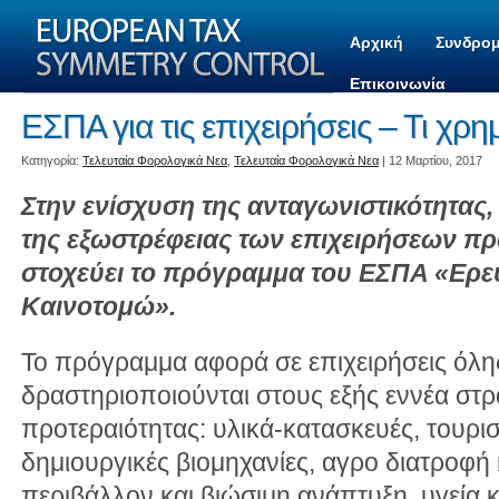
Αρχική
Συνδρομ
Επικοινωνία
ΕΣΠΑ για τις επιχειρήσεις – Τι χρη
Kατηγορία:
Τελευταία Φορολογικά Νεα
,
Τελευταία Φορολογικά Νεα
| 12 Μαρτίου, 2017
Στην ενίσχυση της ανταγωνιστικότητας,
της εξωστρέφειας των επιχειρήσεων πρ
στοχεύει το πρόγραμμα του ΕΣΠΑ «Ερ
Καινοτομώ».
Το πρόγραμμα αφορά σε επιχειρήσεις όλη
δραστηριοποιούνται στους εξής εννέα στρ
προτεραιότητας: υλικά-κατασκευές, τουρισ
δημιουργικές βιομηχανίες, αγρο διατροφή 
περιβάλλον και βιώσιμη ανάπτυξη, υγεία 