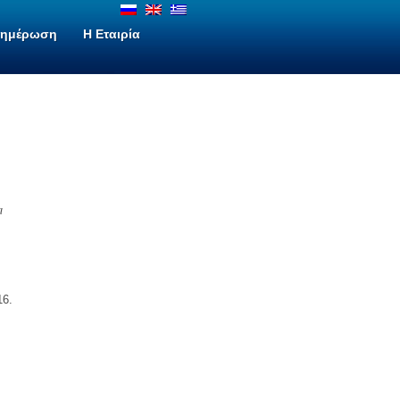
νημέρωση
H Εταιρία
ι
16.