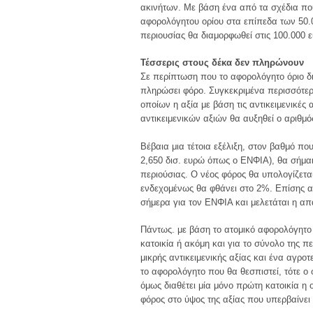
ακινήτων. Mε βάση ένα από τα σχέδια πο
αφορολόγητου ορίου στα επίπεδα των 50.0
περιουσίας θα διαμορφωθεί στις 100.000 
Τέσσερις στους δέκα δεν πληρώνουν
Σε περίπτωση που το αφορολόγητο όριο δι
πληρώσει φόρο. Συγκεκριμένα περισσότερ
οποίων η αξία με βάση τις αντικειμενικές
αντικειμενικών αξιών θα αυξηθεί ο αριθμ
Bέβαια μια τέτοια εξέλιξη, στον βαθμό π
2,650 δισ. ευρώ όπως ο ENΦIA), θα σήμαιν
περιούσιας. O νέος φόρος θα υπολογίζετα
ενδεχομένως θα φθάνει στο 2%. Eπίσης α
σήμερα για τον ENΦIA και μελετάται η α
Πάντως. με βάση το ατομικό αφορολόγητο
κατοικία ή ακόμη και για το σύνολο της πε
μικρής αντικειμενικής αξίας και ένα αγρο
το αφορολόγητο που θα θεσπιστεί, τότε ο
όμως διαθέτει μία μόνο πρώτη κατοικία η 
φόρος στο ύψος της αξίας που υπερβαίνει