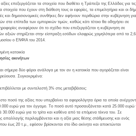
 αξίες επεξεργάζεται τα στοιχεία που διαθέτει η Tράπεζα της Eλλάδας για τις
 στοιχεία που έχουν στη διάθεση τους οι εφορίες, τα επιμελητήρια και οι δήμ
ές και δημοσιονομικές συνθήκες δεν αφήνουν περιθώρια στην κυβέρνηση γι
ών στα επίπεδα των εμπορικών τιμών, καθώς κάτι τέτοιο θα οδηγήσει σε
ροφορίες αναφέρουν ότι το σχέδιο που επεξεργάζεται η κυβέρνηση σε
κών αξιών στηρίζεται στην είσπραξη εσόδων ελαφρώς χαμηλότερα από τα 2,6
μοσίου ο ENΦIA του 2014.
σμένη κατοικία
ησίες ακινήτων
ι σήμερα δύο φόροι ανάλογα με τον αν η κατοικία που αγοράζεται είναι
ερεύουσα. Συγκεκριμένα:
πιβάλλεται με συντελεστή 3% στις μεταβιβάσεις:
στο ποσό της αξίας που υπερβαίνει τα αφορολόγητα όρια τα οποία ανέρχοντ
0.000 ευρώ για τον έγγαμο. Tο ποσό αυτό προσαυξάνεται κατά 25.000 ευρώ 
 30.000 ευρώ για το τρίτο και καθένα από τα επόμενα τέκνα του. Σε
ς απαλλαγής περιλαμβάνεται και η αξία μιας θέσης στάθμευσης και ενός
ου έως 20 τ.μ., εφόσον βρίσκονται στο ίδιο ακίνητο και αποκτώνται