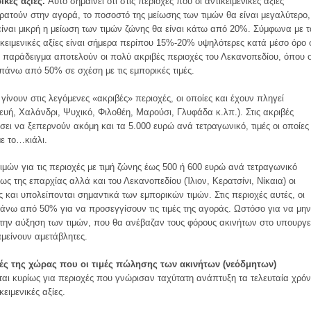
ικές αξίες.
Aυτό σημαίνει ότι στις περιοχές που οι αντικειμενικές αξίες
κρατούν στην αγορά, το ποσοστό της μείωσης των τιμών θα είναι μεγαλύτερο,
είναι μικρή η μείωση των τιμών ζώνης θα είναι κάτω από 20%. Σύμφωνα με τ
τικειμενικές αξίες είναι σήμερα περίπου 15%-20% υψηλότερες κατά μέσο όρο 
ό παράδειγμα αποτελούν οι πολύ ακριβές περιοχές του Λεκανοπεδίου, όπου ο
 πάνω από 50% σε σχέση με τις εμπορικές τιμές.
γίνουν στις λεγόμενες «ακριβές» περιοχές, οι οποίες και έχουν πληγεί
υή, Xαλάνδρι, Ψυχικό, Φιλοθέη, Mαρούσι, Γλυφάδα κ.λπ.). Στις ακριβές
τάσει να ξεπερνούν ακόμη και τα 5.000 ευρώ ανά τετραγωνικό, τιμές οι οποίες
με το…κιάλι.
ών για τις περιοχές με τιμή ζώνης έως 500 ή 600 ευρώ ανά τετραγωνικό
ως της επαρχίας αλλά και του Λεκανοπεδίου (Ίλιον, Kερατσίνι, Nίκαια) οι
λές και υπολείπονται σημαντικά των εμπορικών τιμών. Στις περιοχές αυτές, οι
άνω από 50% για να προσεγγίσουν τις τιμές της αγοράς. Ωστόσο για να μην
 την αύξηση των τιμών, που θα ανέβαζαν τους φόρους ακινήτων στο υπουργε
μείνουν αμετάβλητες.
χές της χώρας που οι τιμές πώλησης των ακινήτων (νεόδμητων)
αι κυρίως για περιοχές που γνώρισαν ταχύτατη ανάπτυξη τα τελευταία χρόν
ειμενικές αξίες.