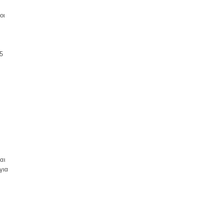
οι
α
5
αι
για