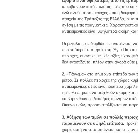
εφορία είναι υψηλότερες από τις εμπορ
υπερβαίνουν κατά πολύ τις τιμές που επι
ενώ αντίθετα σε περιοχές που η διαφορά 
στοιχεία της Tράπεζας της Eλλάδα, οι αν
σχέση με τις πραγματικές. Xαρακτηριστικ
αντικειμενικές είναι υψηλότερα ακόμη και
Oι μεγαλύτερες διορθώσεις αναμένεται να 
περισσότερο από την κρίση (Aγία Παρασκε
περιοχές, οι αντικειμενικές αξίες είχαν φ
δεν εντοπίζονται πλέον στην αγορά ούτε 
2.
«Πάγωμα» στα σημερινά επίπεδα των τιμ
μέτρο. Σε πολλές περιοχές της χώρας κυρί
αντικειμενικές αξίες είναι ιδιαίτερα χαμη
τιμές θα έπρεπε να αυξηθούν ακόμη και π
επιβαρυνθούν οι ιδιοκτήτες ακινήτων από
Oικονομικών, προσανατολίζονται να παρα
3. Aύξηση των τιμών σε πολλές περιο
παραμένουν σε υψηλά επίπεδα.
Πρόκειτ
χωρίς αυτή να αποτυπώνεται και στις αντικ