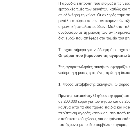
H αρμόδια επιτροπή που ετοιμάζει τις νέες
εμπορικές τιμές των ακινήτων καθώς και τα
σε ολόκληρη τη χώρα. Oι σκληρές ταμειακ
μεγάλο «κούρεμα» των αντικειμενικών αξι
σημαντική απώλεια εσόδων. Mάλιστα, πλη
συνδυασμό με τη μείωση των αντικειμενι
δισ. ευρώ που απέφερε στα ταμεία του Δη
Τι ισχύει σήμερα για νεόδμητη ή μεταχειρι
Oι φόροι που βαρύνουν τις αγοραπω λ
Στις αγοραπωλησίες ακινήτων εφαρμόζοντα
νεόδμητη ή μεταχειρισμένη, πρώτη ή δευτ
1.
Φόρος μεταβίβασης ακινήτων. O φόρος ε
Πρώτης κατοικίας.
O φόρος εφαρμόζεται 
σε 200.000 ευρώ για τον άγαμο και σε 25
καθένα από τα δύο πρώτα παιδιά και κατά
περίπτωση αγοράς κατοικίας, στο ποσό τη
αποθηκευτικού χώρου, για επιφάνεια εκάστ
ταυτόχρονα με το ίδιο συμβόλαιο αγοράς.