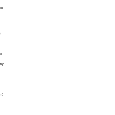
ιο
ν
τα
τής
από