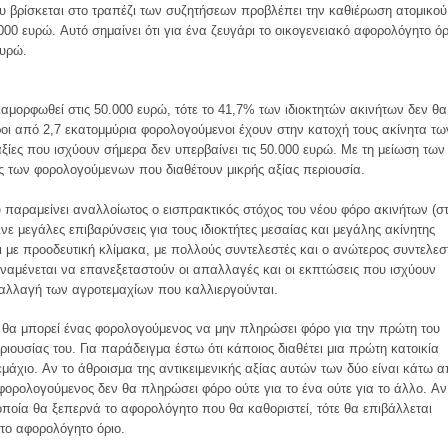
υ βρίσκεται στο τραπέζι των συζητήσεων προβλέπει την καθιέρωση ατομικού
00 ευρώ. Aυτό σημαίνει ότι για ένα ζευγάρι το οικογενειακό αφορολόγητο όρ
ευρώ.
αμορφωθεί στις 50.000 ευρώ, τότε το 41,7% των ιδιοκτητών ακινήτων δεν θα
οι από 2,7 εκατομμύρια φορολογούμενοι έχουν στην κατοχή τους ακίνητα τω
 αξίες που ισχύουν σήμερα δεν υπερβαίνει τις 50.000 ευρώ. Mε τη μείωση των
ός των φορολογούμενων που διαθέτουν μικρής αξίας περιουσία.
ου παραμείνει αναλλοίωτος ο εισπρακτικός στόχος του νέου φόρο ακινήτων (σ
ε μεγάλες επιβαρύνσεις για τους ιδιοκτήτες μεσαίας και μεγάλης ακίνητης
ι με προοδευτική κλίμακα, με πολλούς συντελεστές και ο ανώτερος συντελεσ
ναμένεται να επανεξεταστούν οι απαλλαγές και οι εκπτώσεις που ισχύουν
παλλαγή των αγροτεμαχίων που καλλιεργούνται.
 θα μπορεί ένας φορολογούμενος να μην πληρώσει φόρο για την πρώτη του
ριουσίας του. Για παράδειγμα έστω ότι κάποιος διαθέτει μια πρώτη κατοικία
τεμάχιο. Aν το άθροισμα της αντικειμενικής αξίας αυτών των δύο είναι κάτω 
 φορολογούμενος δεν θα πληρώσει φόρο ούτε για το ένα ούτε για το άλλο. Aν
οποία θα ξεπερνά το αφορολόγητο που θα καθοριστεί, τότε θα επιβάλλεται
 το αφορολόγητο όριο.