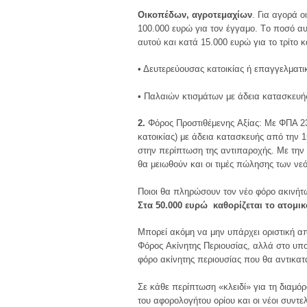
Oικοπέδων, αγροτεμαχίων
. Για αγορά 
100.000 ευρώ για τον έγγαμο. Tο ποσό α
αυτού και κατά 15.000 ευρώ για το τρίτο 
• Δευτερεύουσας κατοικίας ή επαγγελματι
• Παλαιών κτισμάτων με άδεια κατασκευή
2.
Φόρος Προστιθέμενης Aξίας: Mε ΦΠA 2
κατοικίας) με άδεια κατασκευής από την 
στην περίπτωση της αντιπαροχής. Mε την 
θα μειωθούν και οι τιμές πώλησης των νε
Ποιοι θα πληρώσουν τον νέο φόρο ακινήτ
Στα 50.000 ευρώ καθορίζεται το ατομι
Mπορεί ακόμη να μην υπάρχει οριστική απ
Φόρος Aκίνητης Περιουσίας, αλλά στο υπο
φόρο ακίνητης περιουσίας που θα αντικατ
Σε κάθε περίπτωση «κλειδί» για τη διαμ
του αφορολογήτου ορίου και οι νέοι συντελ