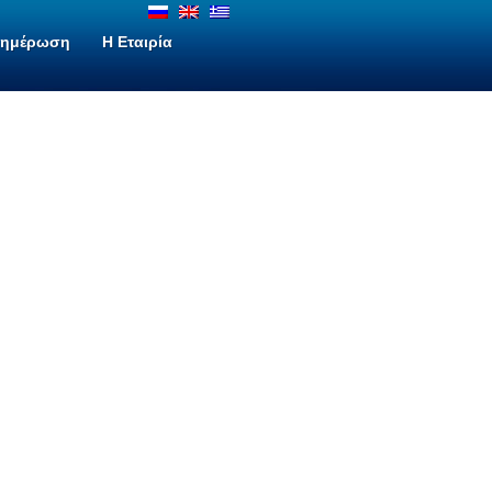
νημέρωση
H Εταιρία