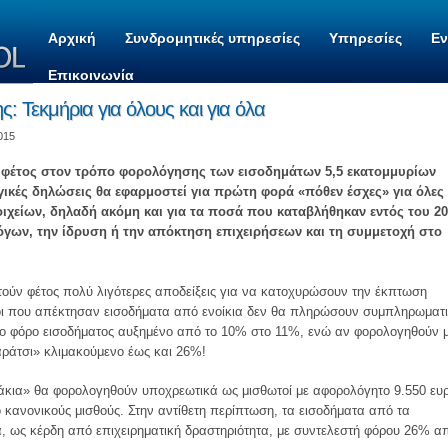
Αρχική
Συνδρομητικές υπηρεσίες
Υπηρεσίες
Ε
Επικοινωνία
ς: Τεκμήρια για όλους και για όλα
015
 φέτος στον τρόπο φορολόγησης των εισοδημάτων 5,5 εκατομμυρίων
ικές δηλώσεις θα εφαρμοστεί για πρώτη φορά «πόθεν έσχες» για όλες 
χείων, δηλαδή ακόμη και για τα ποσά που καταβλήθηκαν εντός του 2
όγων, την ίδρυση ή την απόκτηση επιχειρήσεων και τη συμμετοχή στο
αστούν φέτος πολύ λιγότερες αποδείξεις για να κατοχυρώσουν την έκπτωση
οι που απέκτησαν εισοδήματα από ενοίκια δεν θα πληρώσουν συμπληρωματ
ο φόρο εισοδήματος αυξημένο από το 10% στο 11%, ενώ αν φορολογηθούν 
αράτσι» κλιμακούμενο έως και 26%!
κάκια» θα φορολογηθούν υποχρεωτικά ως μισθωτοί με αφορολόγητο 9.550 ευ
κανονικούς μισθούς. Στην αντίθετη περίπτωση, τα εισοδήματα από τα
 ως κέρδη από επιχειρηματική δραστηριότητα, με συντελεστή φόρου 26% α