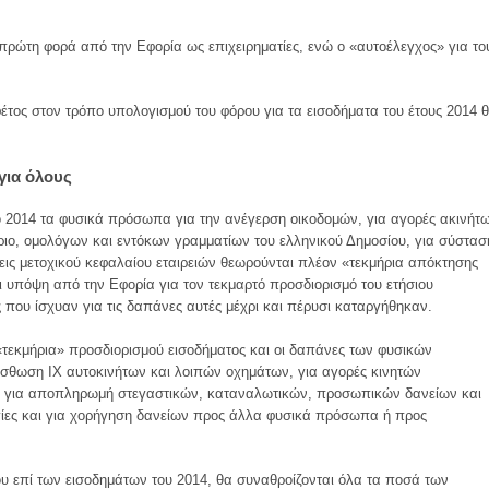
 πρώτη φορά από την Εφορία ως επιχειρηματίες, ενώ ο «αυτοέλεγχος» για το
έτος στον τρόπο υπολογισμού του φόρου για τα εισοδήματα του έτους 2014 
για όλους
 2014 τα φυσικά πρόσωπα για την ανέγερση οικοδομών, για αγορές ακινήτ
ριο, ομολόγων και εντόκων γραμματίων του ελληνικού Δημοσίου, για σύστασ
εις μετοχικού κεφαλαίου εταιρειών θεωρούνται πλέον «τεκμήρια απόκτησης
 υπόψη από την Εφορία για τον τεκμαρτό προσδιορισμό του ετήσιου
που ίσχυαν για τις δαπάνες αυτές μέχρι και πέρυσι καταργήθηκαν.
τεκμήρια» προσδιορισμού εισοδήματος και οι δαπάνες των φυσικών
σθωση ΙΧ αυτοκινήτων και λοιπών οχημάτων, για αγορές κινητών
ώ, για αποπληρωμή στεγαστικών, καταναλωτικών, προσωπικών δανείων και
γίες και για χορήγηση δανείων προς άλλα φυσικά πρόσωπα ή προς
υ επί των εισοδημάτων του 2014, θα συναθροίζονται όλα τα ποσά των