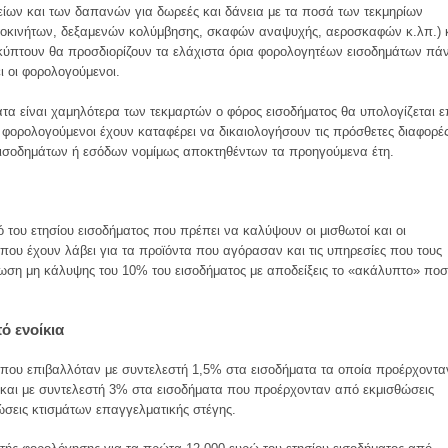
ίων και των δαπανών για δωρεές και δάνεια με τα ποσά των τεκμηρίων
αυτοκινήτων, δεξαμενών κολύμβησης, σκαφών αναψυχής, αεροσκαφών κ.λπ.) 
κύπτουν θα προσδιορίζουν τα ελάχιστα όρια φορολογητέων εισοδημάτων πά
 οι φορολογούμενοι.
τα είναι χαμηλότερα των τεκμαρτών ο φόρος εισοδήματος θα υπολογίζεται ε
 φορολογούμενοι έχουν καταφέρει να δικαιολογήσουν τις πρόσθετες διαφορέ
εισοδημάτων ή εσόδων νομίμως αποκτηθέντων τα προηγούμενα έτη.
του ετησίου εισοδήματος που πρέπει να καλύψουν οι μισθωτοί και οι
 που έχουν λάβει για τα προϊόντα που αγόρασαν και τις υπηρεσίες που τους
ωση μη κάλυψης του 10% του εισοδήματος με αποδείξεις το «ακάλυπτο» πο
ό ενοίκια
 που επιβαλλόταν με συντελεστή 1,5% στα εισοδήματα τα οποία προέρχοντα
. και με συντελεστή 3% στα εισοδήματα που προέρχονταν από εκμισθώσεις
ώσεις κτισμάτων επαγγελματικής στέγης.