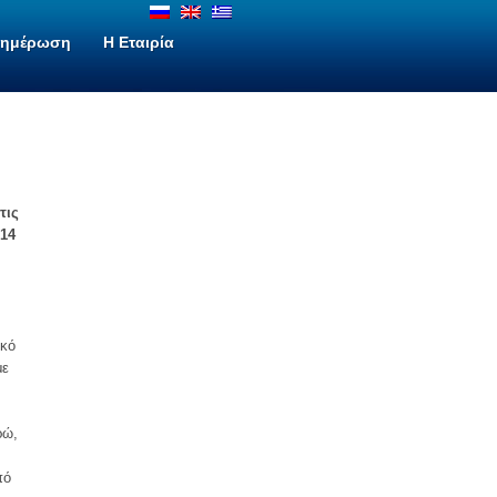
νημέρωση
H Εταιρία
τις
014
ικό
με
ρώ,
πό