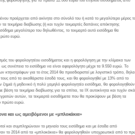
τής φορολόγησης για τα πρώτα 12.000 ευρώ του ετησίου εισοδήματος από
μένου προέρχεται από ακίνητα στο σύνολό του ή κατά το μεγαλύτερο μέρος τ
 τα τεκμήρια διαβίωσης (ή και τυχόν τεκμαρτές δαπάνες απόκτησης
ισόδημα μεγαλύτερο του δηλωθέντος, το τεκμαρτό αυτό εισόδημα θα
πρώτο ευρώ.
ρισμός του φορολογητέου εισοδήματος και η φορολόγηση με την κλίμακα των
 ως συνέπεια το εισόδημα να είναι αφορολόγητο μέχρι τα 9.550 ευρώ. Το
ν κτηνοτρόφων για το έτος 2014 θα προσδιοριστεί με λογιστικό τρόπο, δηλ
ους από τα ακαθάριστα έσοδά τους, και θα φορολογηθεί με 13% από το
 ζημιά ή μηδενικό ή πολύ χαμηλό φορολογητέο εισόδημα, θα φορολογηθούν
 βάση τα τεκμήρια διαβίωσης για τα σπίτια, τα ΙΧ αυτοκίνητα και τυχόν σκ
 αγροτών αυτών, τα τεκμαρτά εισοδήματα που θα προκύψουν με βάση τα
ο πρώτο ευρώ.
να και ως αμειβόμενοι με «μπλοκάκια»
ωτοί και συμπληρώνουν το μηνιαίο τους εισόδημα και με έσοδα από
σαν το 2014 από τα «μπλοκάκια» θα φορολογηθούν υποχρεωτικά από το πρ