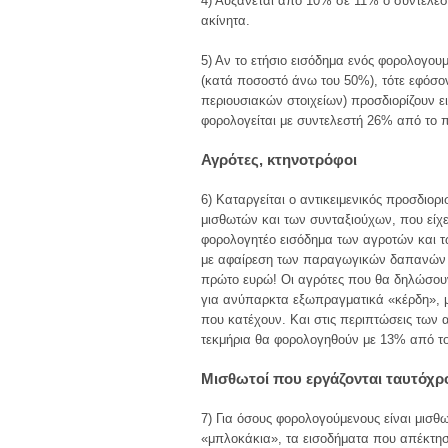
4) Αυξάνεται από 10% σε 11% ο συντελεσ
ακίνητα.
5) Αν το ετήσιο εισόδημα ενός φορολογου
(κατά ποσοστό άνω του 50%), τότε εφόσον
περιουσιακών στοιχείων) προσδιορίζουν ε
φορολογείται με συντελεστή 26% από το 
Αγρότες, κτηνοτρόφοι
6) Καταργείται ο αντικειμενικός προσδιο
μισθωτών και των συνταξιούχων, που είχε
φορολογητέο εισόδημα των αγροτών και τω
με αφαίρεση των παραγωγικών δαπανών τ
πρώτο ευρώ! Οι αγρότες που θα δηλώσουν
για ανύπαρκτα εξωπραγματικά «κέρδη», με
που κατέχουν. Και στις περιπτώσεις των
τεκμήρια θα φορολογηθούν με 13% από τ
Μισθωτοί που εργάζονται ταυτόχρο
7) Για όσους φορολογούμενους είναι μισθ
«μπλοκάκια», τα εισοδήματα που απέκτη