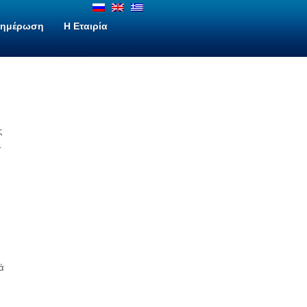
νημέρωση
H Εταιρία
ς
.
ά