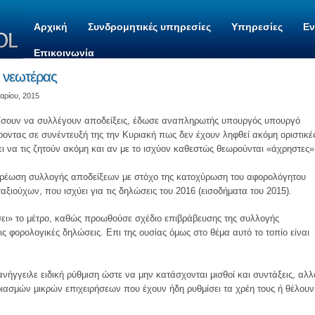
Αρχική
Συνδρομητικές υπηρεσίες
Υπηρεσίες
Ε
Επικοινωνία
… νεωτέρας
αρίου, 2015
ίσουν να συλλέγουν αποδείξεις, έδωσε αναπληρωτής υπουργός υπουργό
οντας σε συνέντευξή της την Κυριακή πως δεν έχουν ληφθεί ακόμη οριστικέ
ει να τις ζητούν ακόμη και αν με το ισχύον καθεστώς θεωρούνται «άχρηστες»
χρέωση συλλογής αποδείξεων με στόχο της κατοχύρωση του αφορολόγητου
ξιούχων, που ισχύει για τις δηλώσεις του 2016 (εισοδήματα του 2015).
ει» το μέτρο, καθώς προωθούσε σχέδιο επιβράβευσης της συλλογής
ις φορολογικές δηλώσεις. Επι της ουσίας όμως στο θέμα αυτό το τοπίο είναι
νήγγειλε ειδική ρύθμιση ώστε να μην κατάσχονται μισθοί και συντάξεις, αλλ
ιασμών μικρών επιχειρήσεων που έχουν ήδη ρυθμίσει τα χρέη τους ή θέλουν