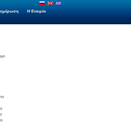
νημέρωση
H Εταιρία
ιμο
για
να
ια
θα