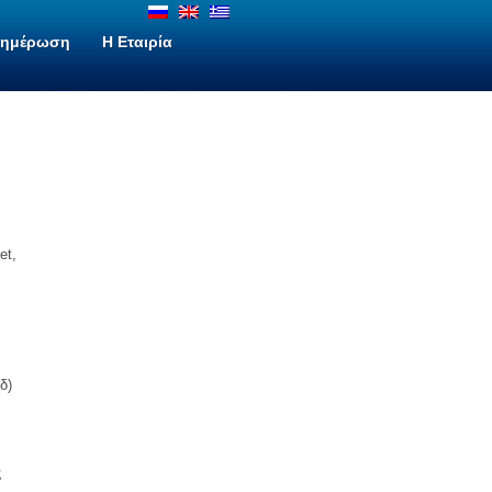
νημέρωση
H Εταιρία
et,
δ)
ς