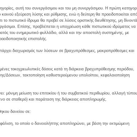
τηγορίες, αυτή του συνεργάσιμου και του μη συνεργάσιμου. Η πρώτη κατηγορ
πό κοινού εξεύρεση λύσης και ρύθμισης, ενώ η δεύτερη θα προειδοποιείται απ
ι το πιστωτικό ίδρυμα θα προβεί σε λύσεις οριστικής διευθέτησης, μη δίνοντ
εργάσιμοι. Επίσης, προβλέπεται η υποχρέωση κάθε πιστωτικού ιδρύματος να
ματός του ενημερωτικό φυλλάδιο, αλλά και την αποστολή συστημένης, με
ειδοποιητικής επιστολής.
πάρχει διαχωρισμός των λύσεων σε βραχυπρόθεσμες, μακροπρόθεσμες και
ένες τοκοχρεωλυτικές δόσεις κατά τη διάρκεια βραχυπρόθεσμης περιόδου,
σης/Δόσεων, τακτοποίηση καθυστερούμενου υπολοίπου, κεφαλαιοποίηση
ι: μόνιμη μείωση του επιτοκίου ή του συμβατικού περιθωρίου, αλλαγή τύπο
μενο σε σταθερό) και παράταση της διάρκειας αποπληρωμής.
ηκου δανείου σε:
σφάλιση, το οποίο ο δανειολήπτης αποπληρώνει, με βάση την εκτιμώμενη