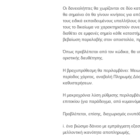
Οι δανειολήπτες θα χωρίζονται σε δύο κα
θα σημαίνει ότι θα γίνουν κινήσεις για α
τους ειδικά εκπαιδευμένους υπαλλήλους ότ
τους το δικαίωμα να χαρακτηριστούν συν
διαθέτει σε εμφανές σημείο κάθε καταστή
βεβαίωση παραλαβής στον αποστολέα, προ
Όπως προβλέπεται από τον κώδικα, θα υ
οριστικής διευθέτησης.
Η βραχυπρόθεσμη θα περιλαμβάνει: Μειωμ
περίοδος χάριτος, αναβολή Πληρωμής Δό
καθυστερήσεων.
Η μακροχρόνια λύση ρύθμισης περιλαμβάνε
επιτοκίου (για παράδειγμα, από κυμαινό
Προβλέπεται, επίσης, διαχωρισμός ενυπόθ
i. ένα βιώσιμο δάνειο με εμπράγματη εξα
μελλοντική ικανότητα αποπληρωμής,