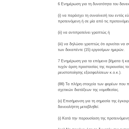
6 Ενημέρωση για τη δυνατότητα του δανε
(i) να παράσχει τη συναίνεσή του εντός ε
προτεινόμενη ή σε μία από τις προτεινόμε
(ii) να αντιπροτείνει γραπτώς ή
(iii) να δηλώσει γραπτώς ότι αρνείται να
των δεκαπέντε (15) εργασίμων ημερών.
7 Ενημέρωση για τα επόμενα βήματα ή και
τυχόν άρση προστασίας της περιουσίας του
ρευστοποίησης εξασφαλίσεων κ.ο.κ.).
(θθ) Τα πλήρη στοιχεία των φορέων που 
σχετικών διατάξεων της νομοθεσίας.
(ιι) Επισήμανση για τη σημασία της έγκα
δανειολήπτη μεταβληθεί.
(ι) Κατά την παρουσίαση της προτεινόμεν