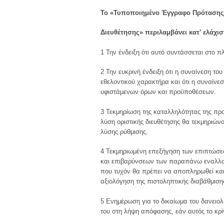
Το «Τυποποιημένο Έγγραφο Πρότασης
Διευθέτησης» περιλαμβάνει κατ’ ελάχισ
1 Την ένδειξη ότι αυτό συντάσσεται στο π
2 Την ευκρινή ένδειξη ότι η συναίνεση το
εθελοντικού χαρακτήρα και ότι η συναίνε
υφιστάμενων όρων και προϋποθέσεων.
3 Τεκμηρίωση της καταλληλότητας της πρ
λύση οριστικής διευθέτησης θα τεκμηριών
λύσης ρύθμισης.
4 Τεκμηριωμένη επεξήγηση των επιπτώσεω
και επιβαρύνσεων των παραπάνω εναλλακτ
που τυχόν θα πρέπει να αποπληρωθεί και
αξιολόγηση της πιστοληπτικής διαβάθμισης
5 Ενημέρωση για το δικαίωμα του δανειο
του στη λήψη απόφασης, εάν αυτός το κρί