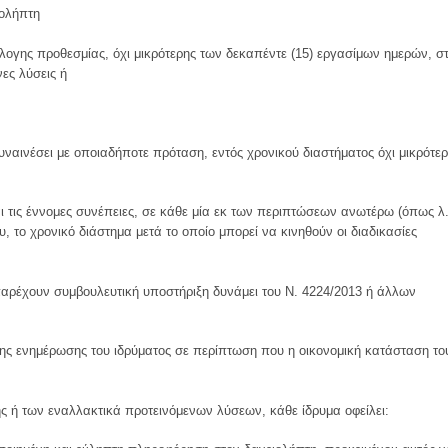
ιολήπτη
ύλογης προθεσμίας, όχι μικρότερης των δεκαπέντε (15) εργασίμων ημερών, σ
νες λύσεις ή
 συναινέσει με οποιαδήποτε πρόταση, εντός χρονικού διαστήματος όχι μικρότε
 τις έννομες συνέπειες, σε κάθε μία εκ των περιπτώσεων ανωτέρω (όπως λ.
, το χρονικό διάστημα μετά το οποίο μπορεί να κινηθούν οι διαδικασίες
παρέχουν συμβουλευτική υποστήριξη δυνάμει του Ν. 4224/2013 ή άλλων
ιρης ενημέρωσης του ιδρύματος σε περίπτωση που η οικονομική κατάσταση το
ης ή των εναλλακτικά προτεινόμενων λύσεων, κάθε ίδρυμα οφείλει: