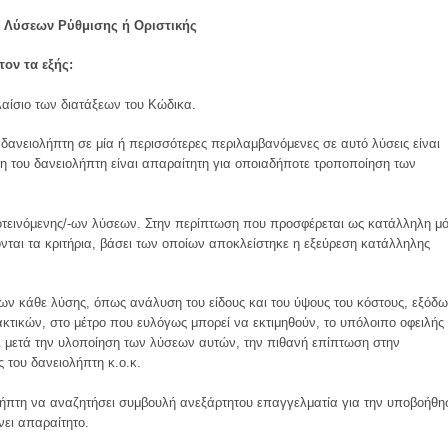
 Λύσεων Ρύθμισης ή Οριστικής
τον τα εξής:
λαίσιο των διατάξεων του Κώδικα.
υ δανειολήπτη σε μία ή περισσότερες περιλαμβανόμενες σε αυτό λύσεις είναι
ση του δανειολήπτη είναι απαραίτητη για οποιαδήποτε τροποποίηση των
οτεινόμενης/-ων λύσεων. Στην περίπτωση που προσφέρεται ως κατάλληλη μ
ονται τα κριτήρια, βάσει των οποίων αποκλείστηκε η εξεύρεση κατάλληλης
ν κάθε λύσης, όπως ανάλυση του είδους και του ύψους του κόστους, εξόδ
ικών, στο μέτρο που ευλόγως μπορεί να εκτιμηθούν, το υπόλοιπο οφειλής
 μετά την υλοποίηση των λύσεων αυτών, την πιθανή επίπτωση στην
 του δανειολήπτη κ.ο.κ.
λήπτη να αναζητήσει συμβουλή ανεξάρτητου επαγγελματία για την υποβοήθη
νει απαραίτητο.