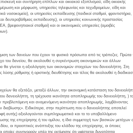
 επισκευή και συντήρηση επίπλων και οικιακού εξοπλισμού, είδη οικιακής
μέρωση και μόρφωση, υπηρεσίες τηλεφωνίας και ταχυδρομείων, είδη και
ικά νοσοκομεία), οι υπηρεσίες εκπαίδευσης (παιδικοί σταθμοί, φροντιστήρια,
και δευτεροβάθμιας εκπαίδευσης), οι υπηρεσίες κοινωνικής προστασίας
ΕΑ, βρεφονηπιακοί σταθμοί) και οι οικονομικές υπηρεσίες (αμοιβές
ρων).
ύθμιση των δανείων που έχουν τα φυσικά πρόσωπα από τις τράπεζες. Πρώτα
οχο του δανείου, θα ακολουθεί η συγκέντρωση οικονομικών και άλλων
 θα γίνεται η αξιολόγηση των οικονομιών στοιχείων του δανειολήπτη. Στη
 λύσης ρύθμισης ή οριστικής διευθέτησης και τέλος θα ακολουθεί η διαδικασ
ιχείων θα εξετάζει, μεταξύ άλλων, την οικονομική κατάσταση του δανειολήπ
του δανειολήπτη, τη τρέχουσα ικανότητα αποπληρωμής του δανειολήπτη, ) τ
την προβλεπόμενη και αναμενόμενη ικανότητα αποπληρωμής, λαμβάνοντας
διαβίωσης». Ειδικότερα, στην περίπτωση που ο δανειολήπτης αποτελεί
ρφή αυτής) αξιολογούνται συμπληρωματικά και το το υποβαλλόμενο
ωσης της επιχείρησης ή του ομίλου, η ίδια συμμετοχή των βασικών μετόχων 
ίου, οι προοπτικές ανάπτυξης του κλάδου της επιχείρησης, οι όποιες
 οι οποίες συνηγορούν υπέρ της εκτίμησης ότι υφίσταται δυνατότητα