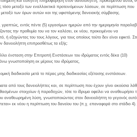
οποιημένη και εύληπτη πληροφόρηση στον δανειολήπτη, προκειμένου αυτός ν
ρές τόσο μεταξύ των εναλλακτικά προτεινόμενων λύσεων, σε περίπτωση που
ι μεταξύ των όρων αυτών και της υφιστάμενης δανειακής σύμβασης.
η, γραπτώς, εντός πέντε (5) εργασίμων ημερών από την ημερομηνία παραλαβ
ζοντας την προθυμία του να τον καλέσει, εκ νέου, προκειμένου να
τό, ή εξηγώντας του τους λόγους, για τους οποίους τούτο δεν είναι εφικτό. Στ
ον δανειολήπτη επιπροσθέτως τα εξής:
άλλει ένσταση στην Επιτροπή Ενστάσεων του ιδρύματος εντός δέκα (10)
άνω γνωστοποίηση εκ μέρους του ιδρύματος,
 νομική διαδικασία μετά το πέρας μτης διαδικασίας εξέτασης ενστάσεων.
ήματα από τους δανειολήπτες και, σε περίπτωση που έχουν γίνει ακούσια λά
θασμένων στοιχείων ή παραδοχών, τότε το ίδρυμα οφείλει να αναθεωρήσει 
έου αναθεωρημένη λύση, γνωστοποιώντας στον δανειολήπτη το γεγονός αυτό
εται» εκ νέου η περίπτωση του δανείου του (π.χ. επαναφορά στο στάδιο 4).