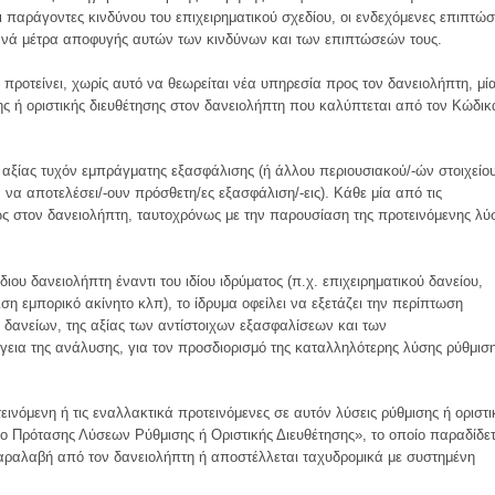
 παράγοντες κινδύνου του επιχειρηματικού σχεδίου, οι ενδεχόμενες επιπτώσ
ανά μέτρα αποφυγής αυτών των κινδύνων και των επιπτώσεών τους.
ροτείνει, χωρίς αυτό να θεωρείται νέα υπηρεσία προς τον δανειολήπτη, μί
ης ή οριστικής διευθέτησης στον δανειολήπτη που καλύπτεται από τον Κώδικ
 αξίας τυχόν εμπράγματης εξασφάλισης (ή άλλου περιουσιακού/-ών στοιχείου
να αποτελέσει/-ουν πρόσθετη/ες εξασφάλιση/-εις). Κάθε μία από τις
ώς στον δανειολήπτη, ταυτοχρόνως με την παρουσίαση της προτεινόμενης λύ
ου δανειολήπτη έναντι του ιδίου ιδρύματος (π.χ. επιχειρηματικού δανείου,
ση εμπορικό ακίνητο κλπ), το ίδρυμα οφείλει να εξετάζει την περίπτωση
 δανείων, της αξίας των αντίστοιχων εξασφαλίσεων και των
γεια της ανάλυσης, για τον προσδιορισμό της καταλληλότερης λύσης ρύθμισ
ινόμενη ή τις εναλλακτικά προτεινόμενες σε αυτόν λύσεις ρύθμισης ή οριστι
ο Πρότασης Λύσεων Ρύθμισης ή Οριστικής Διευθέτησης», το οποίο παραδίδετ
παραλαβή από τον δανειολήπτη ή αποστέλλεται ταχυδρομικά με συστημένη