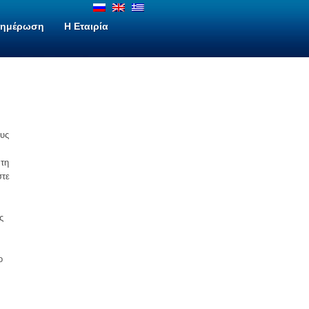
νημέρωση
H Εταιρία
ους
 τη
στε
ς
ο