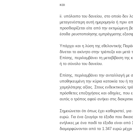
και
ii. υπόλοιπο του δανείου, στο οποίο δεν 
μεταγενέστερη αυτή ημερομηνία ή πριν απ
προσδιορίζεται είτε από την εκτιμώμενη 
έσοδα ρευστοποίησης εμπράγματης εξασφά
Υπάρχει και η λύση της εθελοντικής Παρ
δίνεται το ακίνητο στην τράπεζα και μετά 
Επίσης, περιλαμβάνει τη μεταβίβαση της κ
ή το σύνολο του δανείου.
Επίσης, περιλαμβάνει την ανταλλαγή με σ
υποθηκευμένη την κύρια κατοικία του ή τ
χαμηλότερης αξίας. Στους ενδεικτικούς τ
πρόσθετες επεξηγήσεις και οδηγίες, που 
αυτός ο τρόπος αφού ανήκει στις διακριτι
Σημειώνεται ότι όπως έχει καθοριστεί, γι
ευρώ. Για ένα ζευγάρι τα έξοδα που δικαι
ενήλικες με ένα παιδί τα έξοδα είναι από 
διαμορφώνονται από τα 1.347 ευρώ μέχρι 