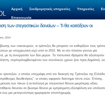
Αρχική
Συνδρομητικές υπηρεσίες
Υπηρεσίες
Ε
Επικοινωνία
μιση των στεγαστικών δανείων – Τι θα κοιτάξουν οι
του, 2014
αβίωσης των νοικοκυριών, οι τράπεζες θα μπορούν να καθορίζουν τους τρόπ
πων με υποχρεωτική ισχύ από το 2015. Με το νέο πλαίσιο γίνεται μία
ά, με τη συνεργασία των δύο μερών. Τα πιστωτικά ιδρύματα θα αξιολογούν
ολήπτη, συμπεριλαμβανομένου των συνολικών χρεών (και προς Δημόσιο), ώ
ων τραπεζών, ο οποίος υπεγράφη από τον διοικητή της Τράπεζας της Ελλάδο
πρόθεσμες διευθετήσεις”, οι οποίες αφορούν διάστημα πέντε ετών. Επίσης,
μείωση των τόκων ή ανταλλαγή με στεγαστικό δάνειο μικρότερης αξίας.
όθηκου δανείου σε βιώσιμο δάνειο με εμπράγματη εξασφάλιση και υπόλοιπ
όκοι έως μια μεταγενέστερη ημερομηνία αποπληρωμής.