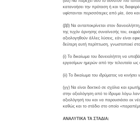
(αα) Να παρέχει όσο το δυνατόν πιο τυπ
κατανοήσει την πρόταση ή και τις διαφο
υφίστανται περισσότερες από μία, όσο κα
(ββ) Να ανταποκρίνεται στον δανειολήπτ
της τυχόν άρνησης συναίνεσής του, εκφρά
αξιολογηθούν άλλες λύσεις, εάν είναι εφικ
δεύτερη αυτή περίπτωση, γνωστοποιεί στ
(i) Το δικαίωμα του δανειολήπτη να υποβ
εργασίμων ημερών από την τελευταία ως 
(ii) Το δικαίωμα του ιδρύματος να κινήσει
(γγ) Να είναι δεκτικό σε σχόλια και ερωτ
στην αξιολόγηση από το ίδρυμα λόγω λαν
αξιολόγησή του και να παρουσιάσει εκ ν
καθώς και το στάδιο στο οποίο «παραπέμπ
ΑΝΑΛΥΤΙΚΑ ΤΑ ΣΤΑΔΙΑ: