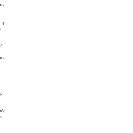
εις
α ή
α
/-
σης
ης
κής
αι