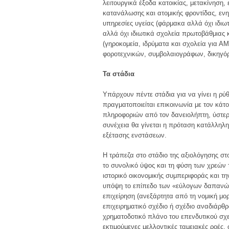
λειτουργικά έξοδα κατοικίας, μετακίνηση,
κατανάλωσης και ατομικής φροντίδας, ενη
υπηρεσίες υγείας (φάρμακα αλλά όχι ιδιωτ
αλλά όχι ιδιωτικά σχολεία πρωτοβάθμιας 
(γηροκομεία, ιδρύματα και σχολεία για ΑΜ
φοροτεχνικών, συμβολαιογράφων, δικηγό
Τα στάδια
Υπάρχουν πέντε στάδια για να γίνει η ρ
πραγματοποιείται επικοινωνία με τον κάτ
πληροφοριών από τον δανειολήπτη, ύστερα
συνέχεια θα γίνεται η πρόταση κατάλληλης
εξέτασης ενστάσεων.
Η τράπεζα στο στάδιο της αξιολόγησης στο
το συνολικό ύψος και τη φύση των χρεών 
ιστορικό οικονομικής συμπεριφοράς και 
υπόψη το επίπεδο των «εύλογων δαπανών 
επιχείρηση (ανεξάρτητα από τη νομική μο
επιχειρηματικό σχέδιο ή σχέδιο αναδιάρθρ
χρηματοδοτικό πλάνο του επενδυτικού σχεδ
εκτιμούμενες μελλοντικές ταμειακές ροές,