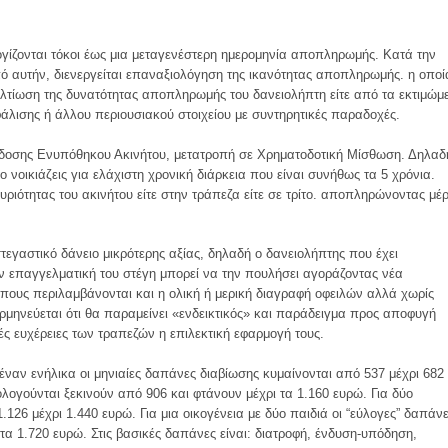
λογίζονται τόκοι έως μια μεταγενέστερη ημερομηνία αποπληρωμής. Κατά την
ό αυτήν, διενεργείται επαναξιολόγηση της ικανότητας αποπληρωμής. η οποί
βελτίωση της δυνατότητας αποπληρωμής του δανειολήπτη είτε από τα εκτιμώμ
λισης ή άλλου περιουσιακού στοιχείου με συντηρητικές παραδοχές.
άδοσης Ενυπόθηκου Ακινήτου, μετατροπή σε Χρηματοδοτική Μίσθωση. Δηλαδ
το νοικιάζεις για ελάχιστη χρονική διάρκεια που είναι συνήθως τα 5 χρόνια.
υριότητας του ακινήτου είτε στην τράπεζα είτε σε τρίτο. αποπληρώνοντας μέ
τεγαστικό δάνειο μικρότερης αξίας, δηλαδή ο δανειολήπτης που έχει
ην επαγγελματική του στέγη μπορεί να την πουλήσει αγοράζοντας νέα
ρόπους περιλαμβάνονται και η ολική ή μερική διαγραφή οφειλών αλλά χωρίς
ερμηνεύεται ότι θα παραμείνει «ενδεικτικός» και παράδειγμα προς αποφυγή
κές ευχέρειες των τραπεζών η επιλεκτική εφαρμογή τους.
α έναν ενήλικα οι μηνιαίες δαπάνες διαβίωσης κυμαίνονται από 537 μέχρι 682
ολογούνται ξεκινούν από 906 και φτάνουν μέχρι τα 1.160 ευρώ. Για δύο
1.126 μέχρι 1.440 ευρώ. Για μια οικογένεια με δύο παιδιά οι “εύλογες” δαπάν
τα 1.720 ευρώ. Στις βασικές δαπάνες είναι: διατροφή, ένδυση-υπόδηση,