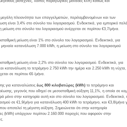
μεγέθους βιοτεχνίες, λοιπές παραγωγικές μονάδες κλπ) καθώς και
τη μεγάλη πλειονότητα των επαγγελματιών, περιλαμβανομένων και των
ση είναι 3,4% στο σύνολο του λογαριασμού. Ενδεικτικά, για εμπορικό πελ
η μείωση στο σύνολο του λογαριασμού ανέρχεται σε περίπου €3,7/μήνα.
οσταθμική μείωση είναι 1% στο σύνολο του λογαριασμού. Ενδεικτικά, για
ι μηνιαία κατανάλωση 7.000 kWh, η μείωση στο σύνολο του λογαριασμού
οσταθμική μείωση είναι 2,2% στο σύνολο του λογαριασμού. Ενδεικτικά, για
αι κατανάλωση το τετράμηνο 2.750 kWh την ημέρα και 2.250 kWh τη νύχτα,
εται σε περίπου €6 /μήνα.
σης για καταναλώσεις
έως 800 κιλοβατώρες (kWh)
το τετράμηνο και
έωσης, γεγονός που οδηγεί σε μεσοσταθμική αύξηση 11,1%, η οποία σε κα
ά μόνο στην κατηγορία αυτή και στο σύνολο του λογαριασμού. Ενδεικτικά, 
ιασμού σε €1,9/μήνα για κατανάλωση 400 kWh το τετράμηνο, και €3,8/μήνα 
ου αποτελεί τη μέγιστη αύξηση. Σημειώνεται ότι στην κατηγορία
ς (kWh) υπάρχουν περίπου 2.160.000 παροχές που αφορούν στην
ες.