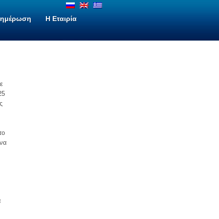
νημέρωση
H Εταιρία
ε
25
ς
το
 να
ά