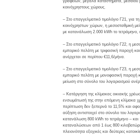
γραφείων, μεγάλα καταστήματα, μεσαίου 
κοινόχρηστους χώρους.
– Στο επαγγελματικό τιμολόγιο Γ21, για 
κοινόχρηστων χώρων, η μεσοσταθμική μείω
με κατανάλωση 2.000 kWh το τετράμηνο, 
– Στο επαγγελματικό τιμολόγιο Γ22, η μεσ
εμπορικό πελάτη με τριφασική παροχή κα
ανέρχεται σε περίπου €11,6/μήνα.
– Στο επαγγελματικό τιμολόγιο Γ23, η μεσ
εμπορικό πελάτη με μονοφασική παροχή κ
μείωση στο σύνολο του λογαριασμού ανέρχ
– Κατάργηση της κλίμακας οικιακής χρέω
ενσωμάτωσή της στην επόμενη κλίμακα χρ
περίπτωση δεν ξεπερνά το 11,5% και αφορ
αύξηση αντιστοιχεί στο σύνολο του λογαρ
κατανάλωση 800 kWh το τετράμηνο – και π
καταναλώσεων από 1 έως 800 κιλοβατώρε
πλειονότητα εξοχικές και δεύτερες κατοικί