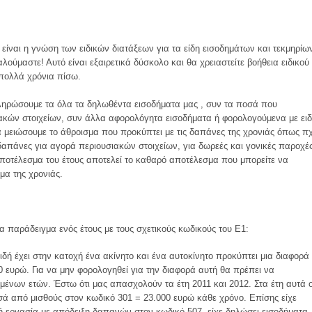
είναι η γνώση των ειδικών διατάξεων για τα είδη εισοδημάτων και τεκμηρίω
ούμαστε! Αυτό είναι εξαιρετικά δύσκολο και θα χρειαστείτε βοήθεια ειδικού
 πολλά χρόνια πίσω.
ληρώσουμε τα όλα τα δηλωθέντα εισοδήματα μας , συν τα ποσά που
κών στοιχείων, συν άλλα αφορολόγητα εισοδήματα ή φορολογούμενα με ειδ
α μειώσουμε το άθροισμα που προκύπτει με τις δαπάνες της χρονιάς όπως π
δαπάνες για αγορά περιουσιακών στοιχείων, για δωρεές και γονικές παροχές
αποτέλεσμα του έτους αποτελεί το καθαρό αποτέλεσμα που μπορείτε να
μα της χρονιάς.
α παράδειγμα ενός έτους με τους σχετικούς κωδικούς του Ε1:
δή έχει στην κατοχή ένα ακίνητο και ένα αυτοκίνητο προκύπτει μια διαφορά
 ευρώ. Για να μην φορολογηθεί για την διαφορά αυτή θα πρέπει να
ένων ετών. Έστω ότι μας απασχολούν τα έτη 2011 και 2012. Στα έτη αυτά 
σά από μισθούς στον κωδικό 301 = 23.000 ευρώ κάθε χρόνο. Επίσης είχε
ή εργασία με απόδειξη δαπανών στον κωδικό 507, είχε δηλώσει εισοδήματα