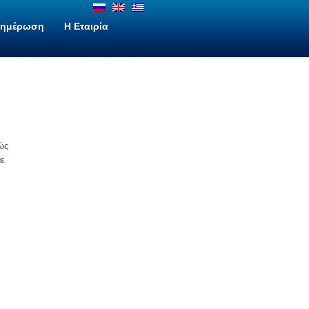
νημέρωση
H Εταιρία
ώς
με