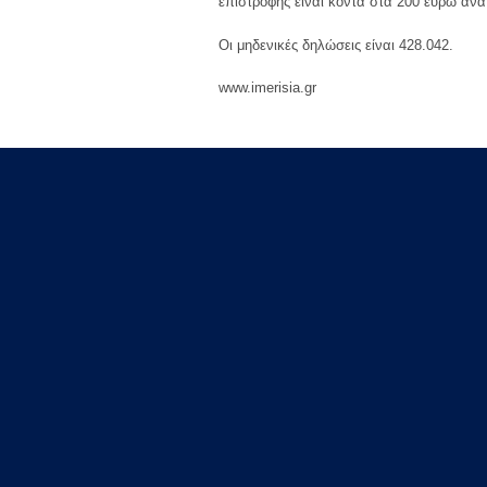
επιστροφής είναι κοντά στα 200 ευρώ αν
Οι μηδενικές δηλώσεις είναι 428.042.
www.imerisia.gr