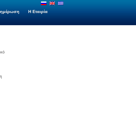
νημέρωση
H Εταιρία
ικό
η