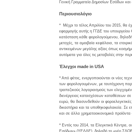
Γενική Γραμματεία Δημοσίων Εσόδων και 
Περιουσιολόγιο
* Μέχρι το τέλος Απριλίου του 2015, θα έ
εφαρμογής αυτής η ΓΓΔΕ του υπουργείου Ο
κατάσταση κάθε φορολογούμενου, δηλαδή γ
μετοχές, τα αμοιβαία κεφάλαια, τα εταιρικά
αντικειμένων μεγάλης αξίας όπως κοσμήμα
αυτόματα για όλες τις μεταβολές στην π
Έλεγχοι made in USA
* Από φέτος, ενεργοποιούνται οι νέες τε
των φορολογουμένων, με ταυτόχρονη παρο
τραπεζικούς λογαριασμούς των ελεγχομέν
διενέργειας κατασχέσεων καταθέσεων σε 
ευρώ, θα διασυνδεθούν οι φοροελεγκτικές
δικαστήρια και τα υποθηκοφυλακεία. Σε 
και σε άλλα χρηματοοικονομικά προϊόντα 
* Εντός του 2014, τα Ελεγκτικά Κέντρα, 
Εσόδων» (ΥΕΔΔΕ), δηλαδή το «νέο ΣΔΟΕ