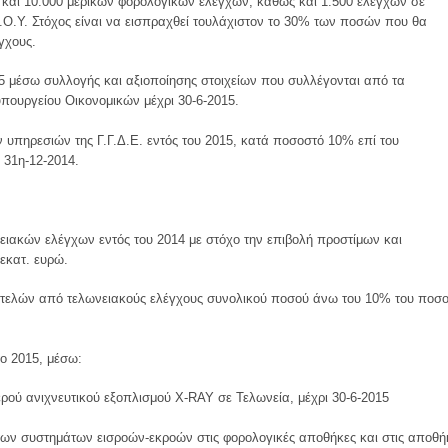
ν και 10.000 μερικών φορολογικών ελέγχων, καθώς και 1.500 ελέγχων σε
.Ο.Υ. Στόχος είναι να εισπραχθεί τουλάχιστον το 30% των ποσών που θα
γχους.
15 μέσω συλλογής και αξιοποίησης στοιχείων που συλλέγονται από τα
πουργείου Οικονομικών μέχρι 30-6-2015.
υπηρεσιών της Γ.Γ.Δ.Ε. εντός του 2015, κατά ποσοστό 10% επί του
 31η-12-2014.
νειακών ελέγχων εντός του 2014 με στόχο την επιβολή προστίμων και
εκατ. ευρώ.
τελών από τελωνειακούς ελέγχους συνολικού ποσού άνω του 10% του ποσ
ο 2015, μέσω:
ρού ανιχνευτικού εξοπλισμού X-RAY σε Τελωνεία, μέχρι 30-6-2015
 των συστημάτων εισροών-εκροών στις φορολογικές αποθήκες και στις αποθή