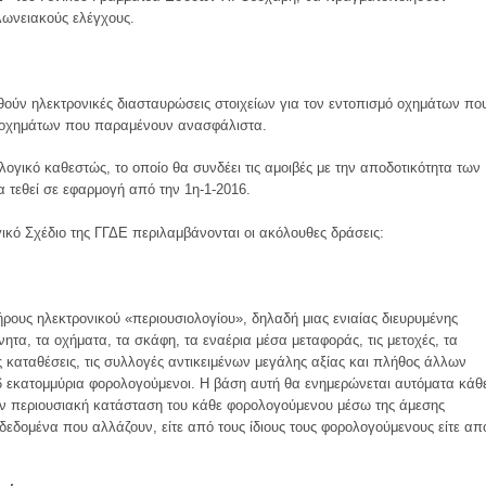
λωνειακούς ελέγχους.
γηθούν ηλεκτρονικές διασταυρώσεις στοιχείων για τον εντοπισμό οχημάτων πο
 οχημάτων που παραμένουν ανασφάλιστα.
ολογικό καθεστώς, το οποίο θα συνδέει τις αμοιβές με την αποδοτικότητα των
 τεθεί σε εφαρμογή από την 1η-1-2016.
γικό Σχέδιο της ΓΓΔΕ περιλαμβάνονται οι ακόλουθες δράσεις:
ρους ηλεκτρονικού «περιουσιολογίου», δηλαδή μιας ενιαίας διευρυμένης
ητα, τα οχήματα, τα σκάφη, τα εναέρια μέσα μεταφοράς, τις μετοχές, τα
τις καταθέσεις, τις συλλογές αντικειμένων μεγάλης αξίας και πλήθος άλλων
6 εκατομμύρια φορολογούμενοι. Η βάση αυτή θα ενημερώνεται αυτόματα κάθ
ην περιουσιακή κατάσταση του κάθε φορολογούμενου μέσω της άμεσης
εδομένα που αλλάζουν, είτε από τους ίδιους τους φορολογούμενους είτε απ