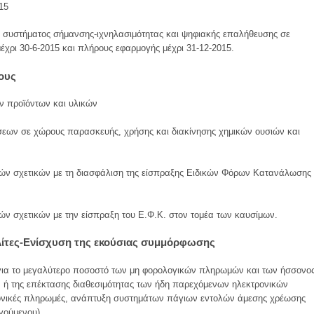
15
ας συστήματος σήμανσης-ιχνηλασιμότητας και ψηφιακής επαλήθευσης σε
χρι 30-6-2015 και πλήρους εφαρμογής μέχρι 31-12-2015.
ους
ν προϊόντων και υλικών
ήσεων σε χώρους παρασκευής, χρήσης και διακίνησης χημικών ουσιών και
ιών σχετικών με τη διασφάλιση της είσπραξης Ειδικών Φόρων Κατανάλωσης
ών σχετικών με την είσπραξη του Ε.Φ.Κ. στον τομέα των καυσίμων.
λίτες-Ενίσχυση της εκούσιας συμμόρφωσης
ια το μεγαλύτερο ποσοστό των μη φορολογικών πληρωμών και των ήσσονο
 ή της επέκτασης διαθεσιμότητας των ήδη παρεχόμενων ηλεκτρονικών
ονικές πληρωμές, ανάπτυξη συστημάτων πάγιων εντολών άμεσης χρέωσης
γούμενου).