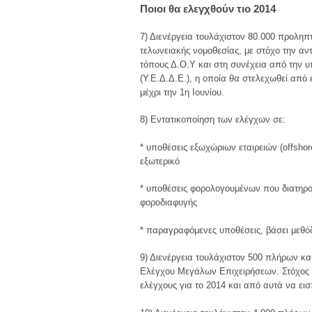
Ποιοι θα ελεγχθούν τιο 2014
7) Διενέργεια τουλάχιστον 80.000 προληπ
τελωνειακής νομοθεσίας, με στόχο την αν
τόπους Δ.Ο.Υ και στη συνέχεια από την
(Υ.Ε.Δ.Δ.Ε.), η οποία θα στελεχωθεί από ε
μέχρι την 1η Ιουνίου.
8) Εντατικοποίηση των ελέγχων σε:
* υποθέσεις εξωχώριων εταιρειών (offsh
εξωτερικό
* υποθέσεις φορολογουμένων που διατηρού
φοροδιαφυγής
* παραγραφόμενες υποθέσεις, βάσει μεθό
9) Διενέργεια τουλάχιστον 500 πλήρων κα
Ελέγχου Μεγάλων Επιχειρήσεων. Στόχος ε
ελέγχους για το 2014 και από αυτά να εισ