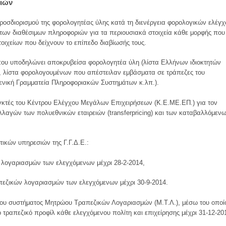
σιών
ροσδιορισμού της φορολογητέας ύλης κατά τη διενέργεια φορολογικών ελέγ
ων διαθέσιμων πληροφοριών για τα περιουσιακά στοιχεία κάθε μορφής που
οιχείων που δείχνουν το επίπεδο διαβίωσής τους.
υ που υποδηλώνει αποκρυβείσα φορολογητέα ύλη (λίστα Ελλήνων ιδιοκτητών
 λίστα φορολογουμένων που απέστειλαν εμβάσματα σε τράπεζες του
Γενική Γραμματεία Πληροφοριακών Συστημάτων κ.λπ.).
γκτές του Κέντρου Ελέγχου Μεγάλων Επιχειρήσεων (Κ.Ε.ΜΕ.ΕΠ.) για τον
λαγών των πολυεθνικών εταιρειών (transferpricing) και των καταβαλλόμεν
τικών υπηρεσιών της Γ.Γ.Δ.Ε.:
 λογαριασμών των ελεγχόμενων μέχρι 28-2-2014,
απεζικών λογαριασμών των ελεγχόμενων μέχρι 30-9-2014.
 του συστήματος Μητρώου Τραπεζικών Λογαριασμών (Μ.Τ.Λ.), μέσω του οποί
το τραπεζικό προφίλ κάθε ελεγχόμενου πολίτη και επιχείρησης μέχρι 31-12-20