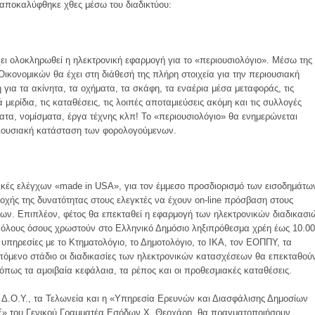
αποκαλύφθηκε χθες μέσω του διαδικτύου:
χει ολοκληρωθεί η ηλεκτρονική εφαρμογή για το «περιουσιολόγιο». Μέσω της
ικονομικών θα έχει στη διάθεσή της πλήρη στοιχεία για την περιουσιακή
ια τα ακίνητα, τα οχήματα, τα σκάφη, τα εναέρια μέσα μεταφοράς, τις
 μερίδια, τις καταθέσεις, τις λοιπές αποταμιεύσεις ακόμη και τις συλλογές
τα, νομίσματα, έργα τέχνης κλπ! Το «περιουσιολόγιο» θα ενημερώνεται
εριουσιακή κατάσταση των φορολογούμενων.
χνικές ελέγχων «made in USA», για τον έμμεσο προσδιορισμό των εισοδημάτω
χής της δυνατότητας στους ελεγκτές να έχουν οn-line πρόσβαση στους
ων. Επιπλέον, φέτος θα επεκταθεί η εφαρμογή των ηλεκτρονικών διαδικασι
όλους όσους χρωστούν στο Ελληνικό Δημόσιο ληξιπρόθεσμα χρέη έως 10.0
 υπηρεσίες με το Κτηματολόγιο, το Δημοτολόγιο, το ΙΚΑ, τον ΕΟΠΠΥ, τα
επόμενο στάδιο οι διαδικασίες των ηλεκτρονικών κατασχέσεων θα επεκταθού
όπως τα αμοιβαία κεφάλαια, τα ρέπος και οι προθεσμιακές καταθέσεις.
οι Δ.Ο.Υ., τα Τελωνεία και η «Υπηρεσία Ερευνών και Διασφάλισης Δημοσίων
» του Γενικού Γραμματέα Εσόδων Χ. Θεοχάρη, θα πραγματοποιήσουν