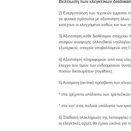
Βελτίωση των ελεγκτικών διαδικα
2) Ενεργοποίηση των τεχνικών έμμεσου π
σε φυσικά πρόσωπα με αξιοποίηση όλων τ
κατέχουν οι ελεγχόμενοι καθώς και των στ
3) Αξιοποίηση κάθε διαθέσιμου στοιχείο
σκαφών αναψυχής ολλανδικού νηολογίου,
εξωτερικού, στοιχεία υποβαλλόμενα στη 
4) Αξιοποίηση πληροφοριών από τους ελε
έλεγχο των τιμών των ενδοομιλικών συναλ
ποσών δικαιωμάτων (royalties).
5) Αυτόματη (on-line) πρόσβαση των ελεγκ
* στα τρέχοντα υπόλοιπα των τραπεζικών
* στα κατ’ έτος παλαιά υπόλοιπα των τρ
6) Σταδιακή ολοκλήρωση της λειτουργίας
οι ελεγκτικές αρχές θα έχουν εικόνα για 