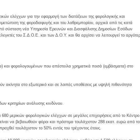
τικών ελέγχων για την εφαρμογή των διατάξεων της φορολογικής και
τιμετώπιση της φοροδιαφυγής και του λαθρεμπορίου, αρχικά από τις κατά
 υπό σύσταση νέα Υπηρεσία Ερευνών και Διασφάλισης Δημοσίων Εσόδων
λεγκτές του Σ.Δ.Ο.Ε. και των Δ.Ο.Υ. και θα αρχίσει να λειτουργεί το αργότε
ore) και φορολογουμένων που απέστειλα χρηματικά ποσά (εμβάσματα) στο
ν ακίνητα στο εξωτερικό και σε λοιπές υποθέσεις με υψηλή πιθανότητα
δων κριτηρίων ανάλυσης κινδύνου.
ι 680 μερικών φορολογικών ελέγχων σε μεγάλες επιχειρήσεις από το Κέντρο
ίναι να βεβαιωθούν φόροι και πρόστιμα τουλάχιστον 288 εκατ. ευρώ από το
πραχθεί τουλάχιστον το 50% εντός του τρέχοντος έτους.