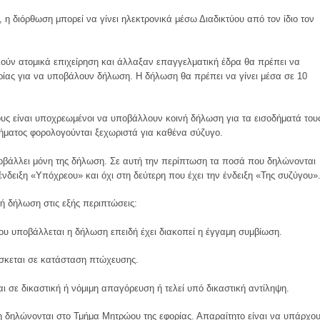
 η διόρθωση μπορεί να γίνει ηλεκτρονικά μέσω Διαδικτύου από τον ίδιο τον
κούν ατομικά επιχείρηση και άλλαξαν επαγγελματική έδρα θα πρέπει να
ίας για να υποβάλουν δήλωση. Η δήλωση θα πρέπει να γίνει μέσα σε 10
ους είναι υποχρεωμένοι να υποβάλλουν κοινή δήλωση για τα εισοδήματά του
ήματος φορολογούνται ξεχωριστά για καθένα σύζυγο.
οβάλλει μόνη της δήλωση. Σε αυτή την περίπτωση τα ποσά που δηλώνονται
νδειξη «Υπόχρεου» και όχι στη δεύτερη που έχει την ένδειξη «Της συζύγου»
ή δήλωση στις εξής περιπτώσεις:
ου υποβάλλεται η δήλωση επειδή έχει διακοπεί η έγγαμη συμβίωση.
ίσκεται σε κατάσταση πτώχευσης.
ι σε δικαστική ή νόμιμη απαγόρευση ή τελεί υπό δικαστική αντίληψη.
 δηλώνονται στο Τμήμα Μητρώου της εφορίας. Απαραίτητο είναι να υπάρχο