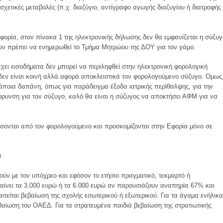
 σχετικές μεταβολές (π.χ. διαζύγιο, αντίγραφο αγωγής διαζυγίου ή διατροφής
φορία, στον πίνακα 1 της ηλεκτρονικής δήλωσης δεν θα εμφανίζεται η σύζυγ
ων πρέπει να ενημερωθεί το Τμήμα Μητρώου της ΔΟΥ για τον γάμο.
χει εισοδήματα δεν μπορεί να περιληφθεί στην ηλεκτρονική φορολογική
εν είναι κοινή αλλά αφορά αποκλειστικά τον φορολογούμενο σύζυγο. Ομως
άποια δαπάνη, όπως για παράδειγμα έξοδα ιατρικής περίθαλψης, για την
ρυνση για τον σύζυγο, καλό θα είναι η σύζυγος να αποκτήσει ΑΦΜ για να
σονται από τον φορολογούμενο και προσκομίζονται στην Εφορία μόνο σε
α
ούν με τον υπόχρεο και εφόσον το ετήσιο πραγματικό, τεκμαρτό ή
ίνει τα 3.000 ευρώ ή τα 6.000 ευρώ αν παρουσιάζουν αναπηρία 67% και
αιτείται βεβαίωση της σχολής εσωτερικού ή εξωτερικού. Για τα άγαμα ενήλικα
εβαίωση του ΟΑΕΔ. Για τα στρατευμένα παιδιά βεβαίωση της στρατιωτικής