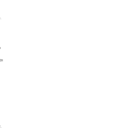
.
υ
αι
.