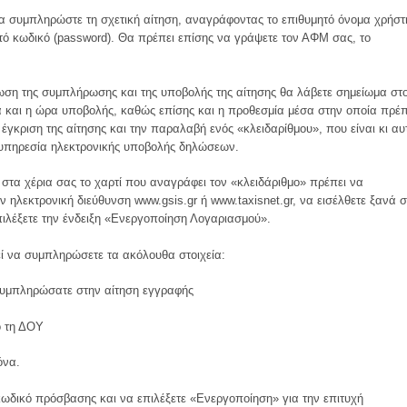
να συμπληρώστε τη σχετική αίτηση, αναγράφοντας το επιθυμητό όνομα χρήστ
τό κωδικό (password). Θα πρέπει επίσης να γράψετε τον ΑΦΜ σας, το
ση της συμπλήρωσης και της υποβολής της αίτησης θα λάβετε σημείωμα στ
 και η ώρα υποβολής, καθώς επίσης και η προθεσμία μέσα στην οποία πρέπ
έγκριση της αίτησης και την παραλαβή ενός «κλειδαρίθμου», που είναι κι αυ
 υπηρεσία ηλεκτρονικής υποβολής δηλώσεων.
στα χέρια σας το χαρτί που αναγράφει τον «κλειδάριθμο» πρέπει να
ν ηλεκτρονική διεύθυνση www.gsis.gr ή www.taxisnet.gr, να εισέλθετε ξανά σ
πιλέξετε την ένδειξη «Ενεργοποίηση Λογαριασμού».
εί να συμπληρώσετε τα ακόλουθα στοιχεία:
συμπληρώσατε στην αίτηση εγγραφής
ό τη ΔΟΥ
όνα.
κωδικό πρόσβασης και να επιλέξετε «Ενεργοποίηση» για την επιτυχή