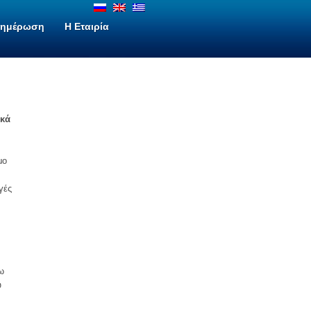
νημέρωση
H Εταιρία
ικά
μο
γές
ω
υ