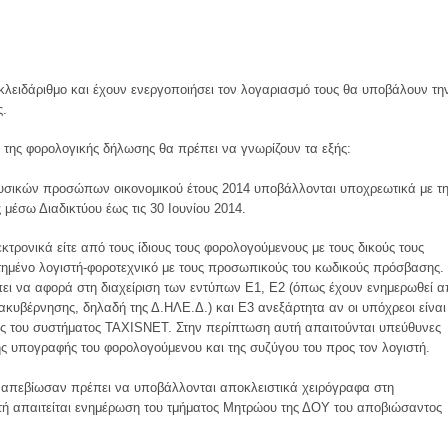
κλειδάριθμο και έχουν ενεργοποιήσει τον λογαριασμό τους θα υποβάλουν τη
ς.
 της φορολογικής δήλωσης θα πρέπει να γνωρίζουν τα εξής:
υσικών προσώπων οικονομικού έτους 2014 υποβάλλονται υποχρεωτικά με τ
μέσω Διαδικτύου έως τις 30 Ιουνίου 2014.
τρονικά είτε από τους ίδιους τους φορολογούμενους με τους δικούς τους
τημένο λογιστή-φοροτεχνικό με τους προσωπικούς του κωδικούς πρόσβασης.
ει να αφορά στη διαχείριση των εντύπων Ε1, Ε2 (όπως έχουν ενημερωθεί 
ιακυβέρνησης, δηλαδή της Δ.ΗΛΕ.Δ.) και Ε3 ανεξάρτητα αν οι υπόχρεοι είναι
ίες του συστήματος TAXISNET. Στην περίπτωση αυτή απαιτούνται υπεύθυνες
της υπογραφής του φορολογούμενου και της συζύγου του προς τον λογιστή.
απεβίωσαν πρέπει να υποβάλλονται αποκλειστικά χειρόγραφα στη
τή απαιτείται ενημέρωση του τμήματος Μητρώου της ΔΟΥ του αποβιώσαντος