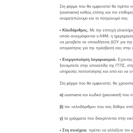
Στη φόρμα που θα εμφανιστεί θα πρέπει 
(username) καθώς επίσης και τον επιθυμη
ονοματεπώνυμο και το πατρώνυμό σας.
•
Κλειδάριθμος.
Με την επιτυχή ολοκλήρω
οποίο αναγράφονται ο ΑΦΜ, η ημερομηνία
να μεταβείτε σε οποιαδήποτε ΔΟΥ για την 
απαραίτητος για την πρόσβασή σας στην
•
Ενεργοποίηση λογαριασμού.
Εχοντας 
ξαναμπείτε στην ιστοσελίδα της ΓΓΠΣ, στη
υπηρεσίες πιστοποίησης και από κει να ε
Στη φόρμα που θα εμφανιστεί, θα χρειαστ
α)
username και κωδικό (password) που 
β)
τον «κλειδάριθμο» που σας δόθηκε απ
γ)
τα γράμματα που διακρίνονται στην εικ
•
Στη συνέχεια
, πρέπει να αλλάξετε τον 