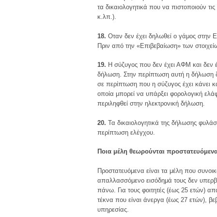
τα δικαιολογητικά που να πιστοποιούν τις
κ.λπ.).
18.
Οταν δεν έχει δηλωθεί ο γάμος στην Ε
Πριν από την «Επιβεβαίωση» των στοιχεί
19.
Η σύζυγος που δεν έχει ΑΦΜ και δεν έ
δήλωση. Στην περίπτωση αυτή η δήλωση δ
σε περίπτωση που η σύζυγος έχει κάνει κ
οποία μπορεί να υπάρξει φορολογική ελάφ
περιληφθεί στην ηλεκτρονική δήλωση.
20.
Τα δικαιολογητικά της δήλωσης φυλάσ
περίπτωση ελέγχου.
Ποια μέλη θεωρούνται προστατευόμεν
Προστατευόμενα είναι τα μέλη που συνοικ
απαλλασσόμενο εισόδημά τους δεν υπερβα
πάνω. Για τους φοιτητές (έως 25 ετών) απ
τέκνα που είναι άνεργα (έως 27 ετών), β
υπηρεσίας.