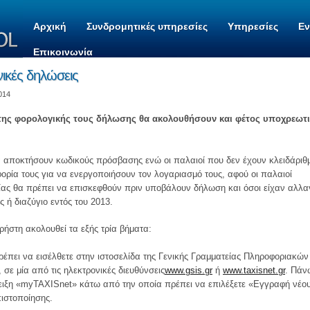
Αρχική
Συνδρομητικές υπηρεσίες
Υπηρεσίες
Ε
Επικοινωνία
νικές δηλώσεις
014
 της φορολογικής τους δήλωσης θα ακολουθήσουν και φέτος υποχρεωτ
να αποκτήσουν κωδικούς πρόσβασης ενώ οι παλαιοί που δεν έχουν κλειδάριθ
ρία τους για να ενεργοποιήσουν τον λογαριασμό τους, αφού οι παλαιοί
ρίας θα πρέπει να επισκεφθούν πριν υποβάλουν δήλωση και όσοι είχαν αλλα
 ή διαζύγιο εντός του 2013.
ρήστη ακολουθεί τα εξής τρία βήματα:
πει να εισέλθετε στην ιστοσελίδα της Γενικής Γραμματείας Πληροφοριακών
σε μία από τις ηλεκτρονικές διευθύνσεις
www.gsis.gr
ή
www.taxisnet.gr
. Πάν
νδειξη «myΤΑΧΙSnet» κάτω από την οποία πρέπει να επιλέξετε «Εγγραφή νέο
πιστοποίησης.