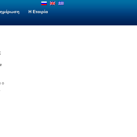
νημέρωση
H Εταιρία
ς
α
ι ο
,