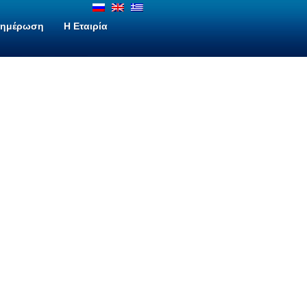
νημέρωση
H Εταιρία