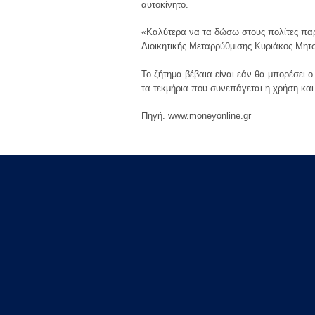
αυτοκίνητο.
«Καλύτερα να τα δώσω στους πολίτες πα
Διοικητικής Μεταρρύθμισης Κυριάκος Μητ
Το ζήτημα βέβαια είναι εάν θα μπορέσει 
τα τεκμήρια που συνεπάγεται η χρήση και
Πηγή. www.moneyonline.gr