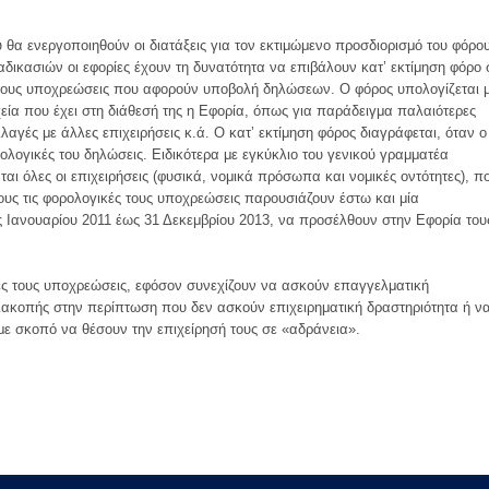
 θα ενεργοποιηθούν οι διατάξεις για τον εκτιμώμενο προσδιορισμό του φόρου
ικασιών οι εφορίες έχουν τη δυνατότητα να επιβάλουν κατ’ εκτίμηση φόρο 
 τους υποχρεώσεις που αφορούν υποβολή δηλώσεων. Ο φόρος υπολογίζεται 
εία που έχει στη διάθεσή της η Εφορία, όπως για παράδειγμα παλαιότερες
λαγές με άλλες επιχειρήσεις κ.ά. Ο κατ’ εκτίμηση φόρος διαγράφεται, όταν ο
ολογικές του δηλώσεις. Ειδικότερα με εγκύκλιο του γενικού γραμματέα
 όλες οι επιχειρήσεις (φυσικά, νομικά πρόσωπα και νομικές οντότητες), π
υς τις φορολογικές τους υποχρεώσεις παρουσιάζουν έστω και μία
ς Ιανουαρίου 2011 έως 31 Δεκεμβρίου 2013, να προσέλθουν στην Εφορία του
ές τους υποχρεώσεις, εφόσον συνεχίζουν να ασκούν επαγγελματική
ακοπής στην περίπτωση που δεν ασκούν επιχειρηματική δραστηριότητα ή ν
 σκοπό να θέσουν την επιχείρησή τους σε «αδράνεια».