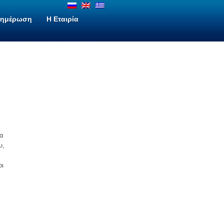
νημέρωση
H Εταιρία
α
μα
υ,
οι