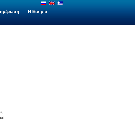
νημέρωση
H Εταιρία
ές
ικό