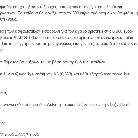
όμισθοι και χαμηλοσυνταξιούχοι, μακροχρόνια άνεργοι και ελεύθεροι
ργασιών. Το επίδομα θα αρχίζει από τα 500 ευρώ ανά άτομο και θα φτάνει ή
λύτεκνους.
εση των ασφαλιστικών εισφορών) για τον άγαμο ορίστηκε στις 6.000 ευρώ
λώσεις ΦΑΠ 2012) και το περιουσιακό όριο ορίστηκε σε αντικειμενική αξία
 Για τους έγγαμους και τις μονογονεϊκές οικογένειες, τα όρια διαμορφώνοντα
χα.
 επιδόματος θα αυξάνονται με βάση τον αριθμό των παιδιών.
η 1, ο σύζυγος έχει στάθμιση 1/3 (0,333) και κάθε εξαρτώμενο τέκνο έχει
ακας:
κογενειακό εισόδημα έως Ακίνητη περιουσία (αντικειμενική αξία) / Ποσό
ευρώ
00 ευρώ – 666,7 ευρώ