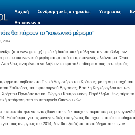
Αρχική
Συνδρομητικές υπηρεσίες
Υπηρεσίες
Ε
Επικοινωνία
ι πότε θα πάρουν το “κοινωνικό μέρισμα”
υ, 2014
οίξει (στο www.gsis.gr) η ειδική διαδικτυακή πύλη για την υποβολή των
πίδομα του «κοινωνικού μερίσματος» από το πρωτογενές πλεόνασμα. Όσοι
ς Απριλίου, αναμένεται να λάβουν το εφάπαξ επίδομα στους τραπεζικούς
ραγματοποιήθηκε στο Γενικό Λογιστήριο του Κράτους, με τη συμμετοχή του
του Σταϊκούρα, του υφυπουργού Εργασίας, Βασίλη Κεγκέρογλου και των
, Χρήστου Πρωτόπαπα και Γιώργου Κουτρουμάνη. Παράλληλα, έως αύριο το
ετική απόφαση από το υπουργείο Οικονομικών.
η αποφασίστηκε να ενταχθούν στους δικαιούχους περισσότερες μονογονεϊκ
14. Ειδικότερα, για τις μονογονεϊκές οικογένειες θα ισχύσει το ίδιο εισοδηματ
ώ για τους άνεργους του 2014, δεν θα εξετάζεται το εισόδημα που είχαν