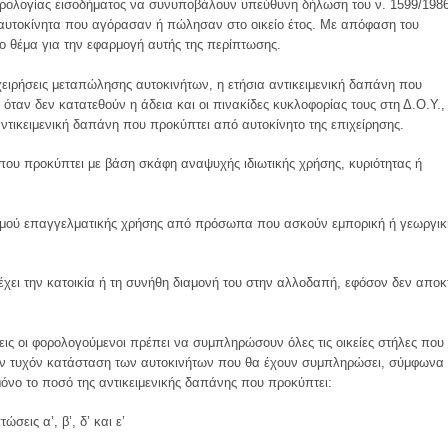
ρολογίας εισοδήματος να συνυποβάλουν υπεύθυνη δήλωση του ν. 1599/1986
αυτοκίνητα που αγόρασαν ή πώλησαν στο οικείο έτος. Με απόφαση του
ο θέμα για την εφαρμογή αυτής της περίπτωσης.
ειρήσεις μεταπώλησης αυτοκινήτων, η ετήσια αντικειμενική δαπάνη που
ταν δεν κατατεθούν η άδεια και οι πινακίδες κυκλοφορίας τους στη Δ.Ο.Υ.,
αντικειμενική δαπάνη που προκύπτει από αυτοκίνητο της επιχείρησης.
 που προκύπτει με βάση σκάφη αναψυχής ιδιωτικής χρήσης, κυριότητας ή
ισμού επαγγελματικής χρήσης από πρόσωπα που ασκούν εμπορική ή γεωργικ
χει την κατοικία ή τη συνήθη διαμονή του στην αλλοδαπή, εφόσον δεν αποκ
ις οι φορολογούμενοι πρέπει να συμπληρώσουν όλες τις οικείες στήλες που
ην τυχόν κατάσταση των αυτοκινήτων που θα έχουν συμπληρώσει, σύμφωνα 
όνο το ποσό της αντικειμενικής δαπάνης που προκύπτει:
ώσεις α’, β’, δ’ και ε’