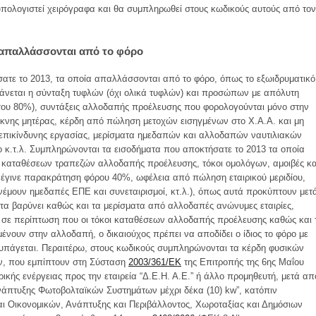
υπολογιστεί χειρόγραφα και θα συμπληρωθεί στους κωδικούς αυτούς από τον
 απαλλάσσονται από το φόρο
τε το 2013, τα οποία απαλλάσσονται από το φόρο, όπως το εξωιδρυματικό
ξάνεται η σύνταξη τυφλών (όχι ολικά τυφλών) και προσώπων με απόλυτη
 του 80%), συντάξεις αλλοδαπής προέλευσης που φορολογούνται μόνο στην
κνης μητέρας, κέρδη από πώληση μετοχών εισηγμένων στο Χ.Α.Α. και μη
α επικίνδυνης εργασίας, μερίσματα ημεδαπών και αλλοδαπών ναυτιλιακών
 κ.τ.λ. Συμπληρώνονται τα εισοδήματα που αποκτήσατε το 2013 τα οποία
οι καταθέσεων τραπεζών αλλοδαπής προέλευσης, τόκοι ομολόγων, αμοιβές κα
υ έγινε παρακράτηση φόρου 40%, ωφέλεια από πώληση εταιρικού μεριδίου,
νέμουν ημεδαπές ΕΠΕ και συνεταιρισμοί, κτ.λ.), όπως αυτά προκύπτουν μετ
τα βαρύνει καθώς και τα μερίσματα από αλλοδαπές ανώνυμες εταιρίες,
τι σε περίπτωση που οι τόκοι καταθέσεων αλλοδαπής προέλευσης καθώς και 
ουν στην αλλοδαπή, ο δικαιούχος πρέπει να αποδίδει ο ίδιος το φόρο με
υπάγεται. Περαιτέρω, στους κωδικούς συμπληρώνονται τα κέρδη φυσικών
ν, που εμπίπτουν στη Σύσταση
2003/361/ΕΚ
της Επιτροπής της 6ης Μαΐου
ικής ενέργειας προς την εταιρεία “Δ.Ε.Η. Α.Ε.” ή άλλο προμηθευτή, μετά απ
Ανάπτυξης Φωτοβολταϊκών Συστημάτων μέχρι δέκα (10) kw”, κατόπιν
 Οικονομικών, Ανάπτυξης και Περιβάλλοντος, Χωροταξίας και Δημόσιων