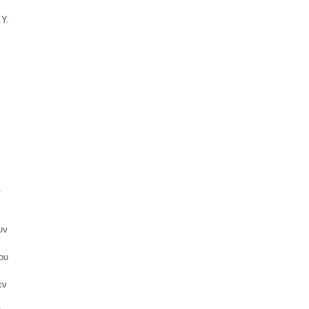
.Υ.
.
υν
ου
εν