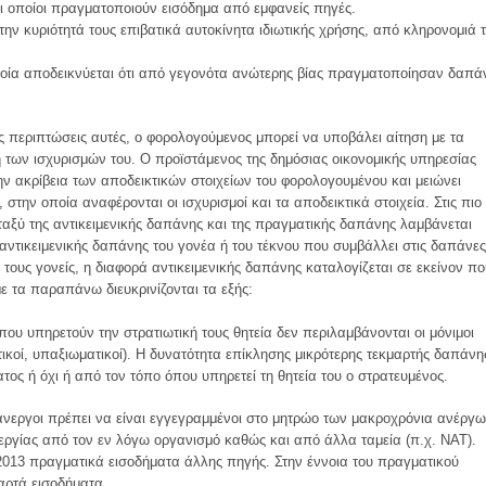
ι οποίοι πραγματοποιούν εισόδημα από εμφανείς πηγές.
στην κυριότητά τους επιβατικά αυτοκίνητα ιδιωτικής χρήσης, από κληρονομιά 
οποία αποδεικνύεται ότι από γεγονότα ανώτερης βίας πραγματοποίησαν δαπά
ις περιπτώσεις αυτές, ο φορολογούμενος μπορεί να υποβάλει αίτηση με τα
η των ισχυρισμών του. Ο προϊστάμενος της δημόσιας οικονομικής υπηρεσίας
ην ακρίβεια των αποδεικτικών στοιχείων του φορολογουμένου και μειώνει
στην οποία αναφέρονται οι ισχυρισμοί και τα αποδεικτικά στοιχεία. Στις πιο
εταξύ της αντικειμενικής δαπάνης και της πραγματικής δαπάνης λαμβάνεται
αντικειμενικής δαπάνης του γονέα ή του τέκνου που συμβάλλει στις δαπάνες
 τους γονείς, η διαφορά αντικειμενικής δαπάνης καταλογίζεται σε εκείνον πο
ε τα παραπάνω διευκρινίζονται τα εξής:
υ υπηρετούν την στρατιωτική τους θητεία δεν περιλαμβάνονται οι μόνιμοι
ατικοί, υπαξιωματικοί). Η δυνατότητα επίκλησης μικρότερης τεκμαρτής δαπάνη
ος ή όχι ή από τον τόπο όπου υπηρετεί τη θητεία του ο στρατευμένος.
ι άνεργοι πρέπει να είναι εγγεγραμμένοι στο μητρώο των μακροχρόνια ανέργ
εργίας από τον εν λόγω οργανισμό καθώς και από άλλα ταμεία (π.χ. ΝΑΤ).
2013 πραγματικά εισοδήματα άλλης πηγής. Στην έννοια του πραγματικού
αρτά εισοδήματα.