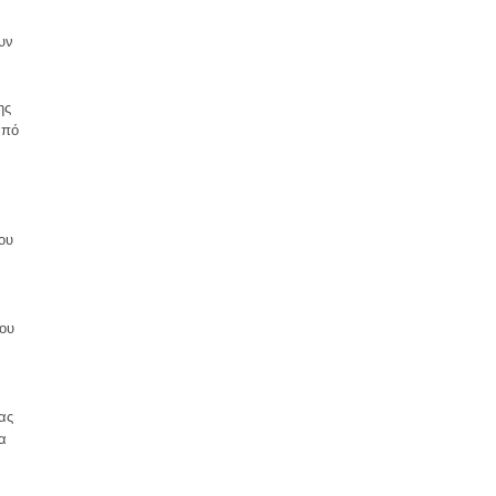
υν
ης
από
ου
του
ας
α