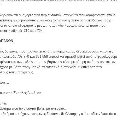
.
ηρώνονται οι αγορές των περιουσιακών στοιχείων που αναφέρονται στους
εριστική ή χρηματοδοτική μίσθωση ακινήτων ή ανέγερση οικοδομών ή την
ά τα οποία εξοφλήσατε μέσω πιστωτικών καρτών, ενώ τα ποσά που
τους κωδικούς 719 έως 724.
ΔΑΠΑΝΩΝ
κής δαπάνης που προκύπτει από την κύρια και τις δευτερεύουσες κατοικίες
ς κωδικούς 707-770 και 851-858 μπορεί να αμφισβητηθεί από το φορολογούμ
ένου και των μελών που τον βαρύνουν είναι μικρότερη από την αντικειμενι
χρεο με βάση πραγματικά περιστατικά ή στοιχεία. Η επίκληση των
όλους τους υπόχρεους.
ώσεις:
τους στις Ένοπλες Δυνάμεις.
νική.
διάστημα που δικαιούνται βοήθημα ανεργίας.
 βαθμού και έχουν μειωμένες δαπάνες διαβίωσης, γιατί αποδεικνύεται ότι στ