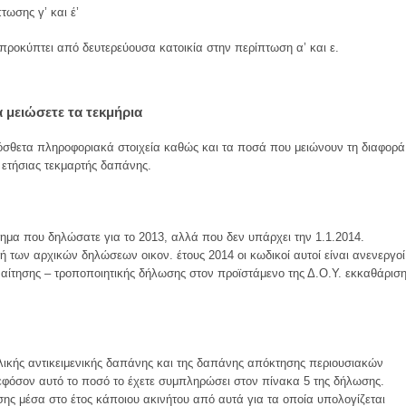
τωσης γ’ και έ’
 προκύπτει από δευτερεύουσα κατοικία στην περίπτωση α’ και ε.
μειώσετε τα τεκμήρια
σθετα πληροφοριακά στοιχεία καθώς και τα ποσά που μειώνουν τη διαφορά
ς ετήσιας τεκμαρτής δαπάνης.
ημα που δηλώσατε για το 2013, αλλά που δεν υπάρχει την 1.1.2014.
των αρχικών δηλώσεων οικον. έτους 2014 οι κωδικοί αυτοί είναι ανενεργοί
αίτησης – τροποποιητικής δήλωσης στον προϊστάμενο της Δ.Ο.Υ. εκκαθάρισ
λικής αντικειμενικής δαπάνης και της δαπάνης απόκτησης περιουσιακών
 εφόσον αυτό το ποσό το έχετε συμπληρώσει στον πίνακα 5 της δήλωσης.
σης μέσα στο έτος κάποιου ακινήτου από αυτά για τα οποία υπολογίζεται