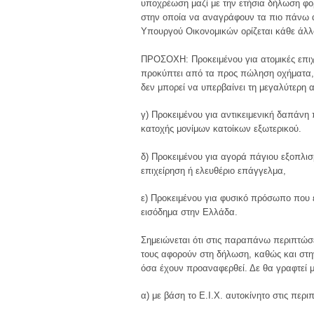
υποχρέωση μαζί με την ετήσια δήλωση φο
στην οποία να αναγράφουν τα πιο πάνω 
Υπουργού Οικονομικών ορίζεται κάθε άλλ
ΠΡΟΣΟΧΗ: Προκειμένου για ατομικές επιχ
προκύπτει από τα προς πώληση οχήματα, ό
δεν μπορεί να υπερβαίνει τη μεγαλύτερη 
γ) Προκειμένου για αντικειμενική δαπάνη
κατοχής μονίμων κατοίκων εξωτερικού.
δ) Προκειμένου για αγορά πάγιου εξοπλ
επιχείρηση ή ελευθέριο επάγγελμα,
ε) Προκειμένου για φυσικό πρόσωπο που έ
εισόδημα στην Ελλάδα.
Σημειώνεται ότι στις παραπάνω περιπτώσε
τους αφορούν στη δήλωση, καθώς και στ
όσα έχουν προαναφερθεί. Δε θα γραφτεί μ
α) με βάση το Ε.Ι.Χ. αυτοκίνητο στις περιπτ