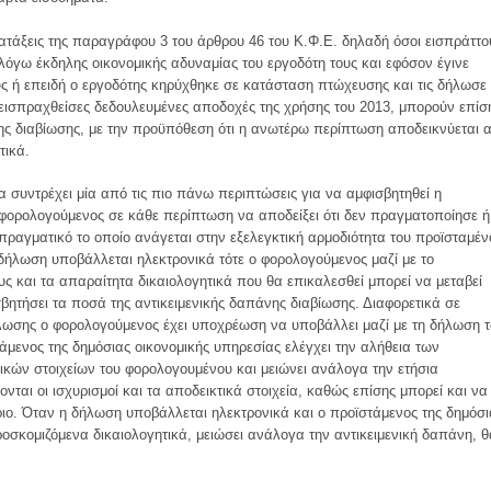
ιατάξεις της παραγράφου 3 του άρθρου 46 του Κ.Φ.Ε. δηλαδή όσοι εισπράττο
όγω έκδηλης οικονομικής αδυναμίας του εργοδότη τους και εφόσον έγινε
ύς ή επειδή ο εργοδότης κηρύχθηκε σε κατάσταση πτώχευσης και τις δήλωσε
η εισπραχθείσες δεδουλευμένες αποδοχές της χρήσης του 2013, μπορούν επίσ
ς διαβίωσης, με την προϋπόθεση ότι η ανωτέρω περίπτωση αποδεικνύεται 
τικά.
 συντρέχει μία από τις πιο πάνω περιπτώσεις για να αμφισβητηθεί η
 φορολογούμενος σε κάθε περίπτωση να αποδείξει ότι δεν πραγματοποίησε ή
ραγματικό το οποίο ανάγεται στην εξελεγκτική αρμοδιότητα του προϊσταμέν
δήλωση υποβάλλεται ηλεκτρονικά τότε ο φορολογούμενος μαζί με το
ους και τα απαραίτητα δικαιολογητικά που θα επικαλεσθεί μπορεί να μεταβεί
σβητήσει τα ποσά της αντικειμενικής δαπάνης διαβίωσης. Διαφορετικά σε
ωσης ο φορολογούμενος έχει υποχρέωση να υποβάλλει μαζί με τη δήλωση 
άμενος της δημόσιας οικονομικής υπηρεσίας ελέγχει την αλήθεια των
τικών στοιχείων του φορολογουμένου και μειώνει ανάλογα την ετήσια
νται οι ισχυρισμοί και τα αποδεικτικά στοιχεία, καθώς επίσης μπορεί και να
ριο. Όταν η δήλωση υποβάλλεται ηλεκτρονικά και ο προϊστάμενος της δημόσι
ροσκομιζόμενα δικαιολογητικά, μειώσει ανάλογα την αντικειμενική δαπάνη, θ