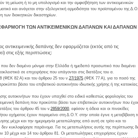
ούν τη μείωση ή το μη υπολογισμό και την αμφισβήτηση των αντικειμενικών
ατικό και ανάγεται στην εξελεγκτική αρμοδιότητα του προϊσταμένου της Δ.Ο
η των διοικητικών δικαστηρίων.
Ν ΕΦΑΡΜΟΓΗ ΤΩΝ ΑΝΤΙΚΕΙΜΕΝΙΚΩΝ ΔΑΠΑΝΩΝ ΚΑΙ ΔΑΠΑΝΩΝ
ας αντικειμενικής δαπάνης δεν εφαρμόζεται (εκτός από τις
) στις εξής περιπτώσεις:
που δεν διαμένει μόνιμα στην Ελλάδα ή ημεδαπό προσωπικό που διαμένει
οκλειστικά σε επιχειρήσεις που υπάγονται στις διατάξεις του α.
8 (ΦΕΚ 82 Α) και του άρθρου 25 του ν.
27/1975
(ΦΕΚ 77 Α), για το ποσό της
ροκύπτει βάσει του επιβατικού αυτοκινήτου ιδιωτικής χρήσης ή της κατοικίας
ησης αυτοκινήτων που έχουν υπαχθεί στο ειδικό καθεστώς φορολογίας του
ικειμενική δαπάνη που προκύπτει βάσει των επιβατικών αυτοκινήτων που έχο
τάξεις του άρθρου 45 του v.
2859/2000
, εφόσον η άδεια και οι πινακίδες
ήτου οχήματος έχουν παραμείνει στη Δ.Ο.Υ. στην οποία έγινε η μεταβίβαση τ
ησης μέχρι και την ημερομηνία μεταπώλησης από αυτή σε τρίτο και το
α δεν κυκλοφόρησε παράνομα. Για τις μεταπωλήσεις αυτής της περίπτωσης δ
ν 10 μέχρι και 14 του άρθρου 81. Οι μεταπωλήτριες επιχειρήσεις έχουν