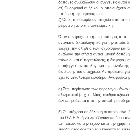
δαπάνες συμβάλλουν οι συγγενείς αυτοί ο
στ) Οι ορφανοί ανήλικοι, οι οποίοι έχουν 
πατέρα ή της μητέρας τους.
ζ) Όσοι, προσκομίζουν στοιχεία από τα 
μικρότερη από την αντικειμενική.
Όταν συντρέχει μία ή περισσότερες από τ
αναγκαία δικαιολογητικά για την απόδειξ
ελέγχει την αλήθεια των ισχυρισμών και τ
ανάλογα την ετήσια αντικειμενική δαπάνη, 
πάνω α’ και ε’ περιπτώσεις, η διαφορά μ
υπόψη για τον υπολογισμό της συνολικής 
διαβίωσης του υπόχρεου. Αν πρόκειται για
έχει το μεγαλύτερο εισόδημα. Αναφορικά μ
α) Στην περίπτωση των φορολογουμένων πο
αξιωματικοί (π.χ. οπλίτες, έφεδροι αξιωμ
δεν επηρεάζεται από την ύπαρξη εισοδήματ
β) Οι υπόχρεοι σε δήλωση οι οποίοι είνα
του Ο.Α.Ε.Δ. ή να λαμβάνουν επίδομα αν
Επιπλέον, να μην έχουν κατά την χρήση 
εισοδήματος δεν περιλαμβάνονται τα τεκμ