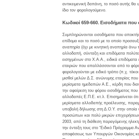
αντικειμενική δαπάνη, το ποσό αυτής θα 
ίδιο τον φορολογούμενο.
Κωδικοί 659-660. Εισοδήματα που
Συμπληρώνονται εισοδήματα που αποκτήσα
επίδομα και το ποσό με το οποίο προσαυ
αναπηρία (όχι με κινητική αναπηρία άνω
αλλοδαπή, σύνταξη και επιδόματα πολύτε
εισηγμένων στο Χ.Α.Α., ειδικά επιδόματ
εταιριών που απαλλάσσονται από το φόρο
φορολογούνται με ειδικό τρόπο (π.χ. τόκ
μισθοί μελών Δ.Σ. ανώνυμης εταιρίας πο
μερίσματα ημεδαπών Α.Ε., κέρδη που δια
την αφαίρεση του φόρου εισοδήματος που 
αλλοδαπές Ε.Π.Ε. κτ.λ. Επισημαίνεται ό
μερίσματα αλλοδαπής προέλευσης, παραμέν
υποβολή δήλωσης στη Δ.Ο.Υ. στην οποία 
προσώπων και πολύ μικρών επιχειρήσεω
2003, από τη διάθεση παραγόμενης ηλεκτρ
την ένταξη τους στο “Ειδικό Πρόγραμμα 
αποφάσεως των Υπουργών Οικονομίας και