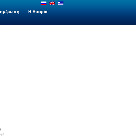
νημέρωση
H Εταιρία
ν
ό
013