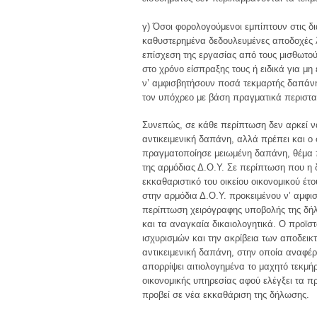
γ) Όσοι φορολογούμενοι εμπίπτουν στις δ
καθυστερημένα δεδουλευμένες αποδοχές λ
επίσχεση της εργασίας από τους μισθωτο
στο χρόνο είσπραξης τους ή ειδικά για μ
ν’ αμφισβητήσουν ποσά τεκμαρτής δαπάνη
τον υπόχρεο με βάση πραγματικά περιστα
Συνεπώς, σε κάθε περίπτωση δεν αρκεί να
αντικειμενική δαπάνη, αλλά πρέπει και ο
πραγματοποίησε μειωμένη δαπάνη, θέμα π
της αρμόδιας Δ.Ο.Υ. Σε περίπτωση που η 
εκκαθαριστικό του οικείου οικονομικού έτ
στην αρμόδια Δ.Ο.Υ. προκειμένου ν’ αμφι
περίπτωση χειρόγραφης υποβολής της δήλ
και τα αναγκαία δικαιολογητικά. Ο προϊστ
ισχυρισμών και την ακρίβεια των αποδεικ
αντικειμενική δαπάνη, στην οποία αναφέρο
απορρίψει αιτιολογημένα το μαχητό τεκμή
οικονομικής υπηρεσίας αφού ελέγξει τα π
προβεί σε νέα εκκαθάριση της δήλωσης.