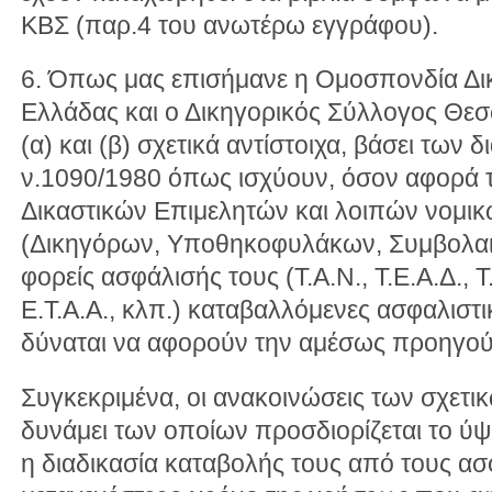
ΚΒΣ (παρ.4 του ανωτέρω εγγράφου).
6. Όπως μας επισήμανε η Ομοσπονδία Δι
Ελλάδας και ο Δικηγορικός Σύλλογος Θεσ
(α) και (β) σχετικά αντίστοιχα, βάσει των
ν.1090/1980 όπως ισχύουν, όσον αφορά τ
Δικαστικών Επιμελητών και λοιπών νομι
(Δικηγόρων, Υποθηκοφυλάκων, Συμβολα
φορείς ασφάλισής τους (Τ.Α.Ν., Τ.Ε.Α.Δ., Τ.
Ε.Τ.Α.Α., κλπ.) καταβαλλόμενες ασφαλιστι
δύναται να αφορούν την αμέσως προηγού
Συγκεκριμένα, οι ανακοινώσεις των σχετικ
δυνάμει των οποίων προσδιορίζεται το ύψ
η διαδικασία καταβολής τους από τους ασ