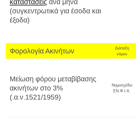
καταστάσεις
ανά μήνα
(συγκεντρωτικά για έσοδα και
έξοδα)
Διάταξη
Φορολογία Ακινήτων
νόμου
Μείωση φόρου μεταβίβασης
Νομοσχέδιο
ακινήτων στο 3%
ΕΝ.Φ.Ι.Α.
(.α.ν.1521/1959)