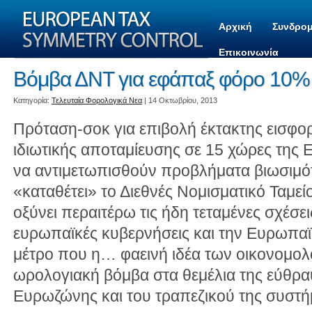
Αρχική
Συνδρομ
Επικοινωνία
Βόμβα ΔΝΤ για εφάπαξ φόρο 10% σ
Kατηγορία:
Τελευταία Φορολογικά Νεα
| 14 Οκτωβρίου, 2013
Πρόταση-σοκ για επιβολή έκτακτης εισφο
ιδιωτικής αποταμίευσης σε 15 χώρες της
να αντιμετωπισθούν προβλήματα βιωσιμό
«καταθέτει» το Διεθνές Νομισματικό Ταμείο
οξύνει περαιτέρω τις ήδη τεταμένες σχέσεις
ευρωπαϊκές κυβερνήσεις και την Ευρωπαϊ
μέτρο που η… φαεινή ιδέα των οικονομολ
ωρολογιακή βόμβα στα θεμέλια της εύθρ
Ευρωζώνης και του τραπεζικού της συστή