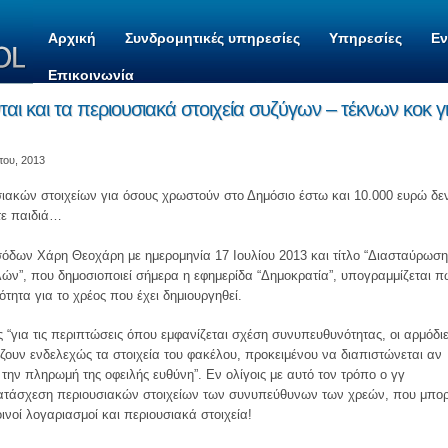
Αρχική
Συνδρομητικές υπηρεσίες
Υπηρεσίες
Ε
Επικοινωνία
ι και τα περιουσιακά στοιχεία συζύγων – τέκνων κοκ γ
του, 2013
ιακών στοιχείων για όσους χρωστούν στο Δημόσιο έστω και 10.000 ευρώ δε
τε παιδιά…
δων Χάρη Θεοχάρη με ημερομηνία 17 Ιουλίου 2013 και τίτλο “Διασταύρωση
ών”, που δημοσιοποιεί σήμερα η εφημερίδα “Δημοκρατία”, υπογραμμίζεται π
τητα για το χρέος που έχει δημιουργηθεί.
 “για τις περιπτώσεις όπου εμφανίζεται σχέση συνυπευθυνότητας, οι αρμόδι
ζουν ενδελεχώς τα στοιχεία του φακέλου, προκειμένου να διαπιστώνεται αν
την πληρωμή της οφειλής ευθύνη”. Εν ολίγοις με αυτό τον τρόπο ο γγ
κατάσχεση περιουσιακών στοιχείων των συνυπεύθυνων των χρεών, που μπορ
ινοί λογαριασμοί και περιουσιακά στοιχεία!