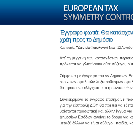
Έγγραφο φωτιά: Θα κατάσχοντα
χρέη προς το Δημόσιο
Kατηγορία:
Τελευταία Φορολογικά Νεα
| 12 Αυγούσ
Απ’ τη μέγγενη των κατασχέσεων περιουσ
πρόκειται να γλυτώσουν ούτε σύζυγοι, ού
Σύμφωνα με έγγραφο του γγ Δημοσίων Εσό
στοιχείων οφειλετών ληξιπρόθεσμων οφειλ
θα πρέπει να ελέγχεται και η συνυπευθυνό
Συγκεκριμένα το έγγραφο επισημαίνει πως
για την είσπραξη ΔΟΥ θα πρέπει να εξετά
υφίσταται προσωπική και αλληλέγγυα για 
Δημοσίων Εσόδων ανοίγει το δρόμο για 
μεταξύ άλλων να είναι σύζυγοι, παιδιά, κο