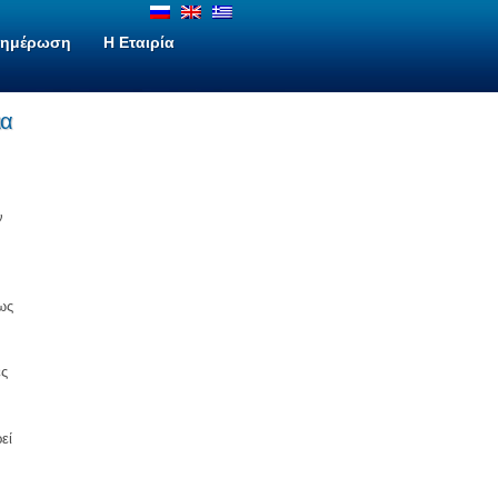
νημέρωση
H Εταιρία
ια
ν
ως
ες
εί