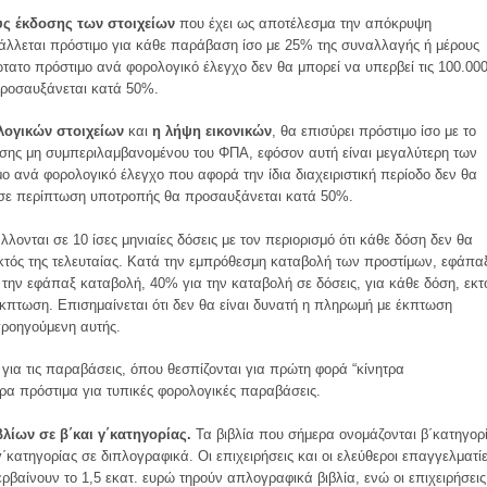
ύς έκδοσης των στοιχείων
που έχει ως αποτέλεσμα την απόκρυψη
λλεται πρόστιμο για κάθε παράβαση ίσο με 25% της συναλλαγής ή μέρους
ατο πρόστιμο ανά φορολογικό έλεγχο δεν θα μπορεί να υπερβεί τις 100.00
ροσαυξάνεται κατά 50%.
λογικών στοιχείων
και
η λήψη εικονικών
, θα επισύρει πρόστιμο ίσο με το
ησης μη συμπεριλαμβανομένου του ΦΠΑ, εφόσον αυτή είναι μεγαλύτερη των
ο ανά φορολογικό έλεγχο που αφορά την ίδια διαχειριστική περίοδο δεν θα
ώ σε περίπτωση υποτροπής θα προσαυξάνεται κατά 50%.
ονται σε 10 ίσες μηνιαίες δόσεις με τον περιορισμό ότι κάθε δόση δεν θα
εκτός της τελευταίας. Κατά την εμπρόθεσμη καταβολή των προστίμων, εφάπα
την εφάπαξ καταβολή, 40% για την καταβολή σε δόσεις, για κάθε δόση, εκτ
έκπτωση. Επισημαίνεται ότι δεν θα είναι δυνατή η πληρωμή με έκπτωση
προηγούμενη αυτής.
για τις παραβάσεις, όπου θεσπίζονται για πρώτη φορά “κίνητρα
α πρόστιμα για τυπικές φορολογικές παραβάσεις.
βλίων σε β΄και γ΄κατηγορίας.
Τα βιβλία που σήμερα ονομάζονται β΄κατηγορ
κατηγορίας σε διπλογραφικά. Οι επιχειρήσεις και οι ελεύθεροι επαγγελματί
βαίνουν το 1,5 εκατ. ευρώ τηρούν απλογραφικά βιβλία, ενώ οι επιχειρήσεις