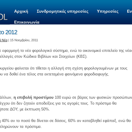
Αρχική
Συνδρομητικές υπηρεσίες
Υπηρεσίες
Ε
Επικοινωνία
το 2012
ά Νέα
| 15 Νοεμβρίου, 2011
σε εφαρμογή το νέο φορολογικό σύστημα, ενώ το οικονομικό επιτελείο της νέα
λλαγές στον Κώδικα Βιβλίων και Στοιχείων (ΚΒΣ).
υργείου φαίνεται ότι τίθεται η αλλαγή στη σχέση φορολογουμένων με τους
υ να δοθεί ένα τέλος στα εκτεταμένα φαινόμενα φοροδιαφυγής.
ύ άλλων,
η επιβολή προστίμου
100 ευρώ σε βάρος των φυσικών προσώπω
γχου ότι δεν ζητούν αποδείξεις για τις αγορές τους. Το πρόστιµο θα
δήποτε ∆ΟΥ, µε έκπτωση 50%.
η 40% αν το ποσό θα δίνεται σε δόσεις, 60% αν καταβληθεί εφάπαξ, ενώ θα
 πληρώνουν τα πρόστιμα.