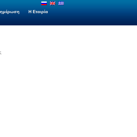
νημέρωση
H Εταιρία
ς
ν