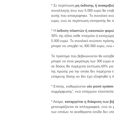
* Σε περίπτωση
μη έκδοσης ή ανακριβο
συναλλαγής άνω των 5.000 ευρώ θα επιβά
αυτής που αποκρύφτηκε. Το συνολικό ανώτ
ευρώ, ενώ σε περίπτωση υποτροπής θα π
* Η
έκδοση πλαστών ή εικονικών φορο
30% της αξίας κάθε στοιχείου ή καταχώρ
5.000 ευρώ. Το συνολικό ανώτατο πρόστιμ
μπορεί να υπερβεί τις 300.000 ευρώ, εν
Τα πρόστιμα που βεβαιώνονται θα καταβάλλ
μπορεί να είναι μικρότερη των 300 ευρώ 
σε δόσεις θα παρέχεται έκπτωση 60% για 
της πρώτης για την οποία δεν παρέχεται 
επόμενης δόσης αν δεν έχει εξοφληθεί η 
* Επίσης, καθιερώνεται
νέο point system
συμμόρφωσης”, ενώ υπάρχουν ελαστικότερ
* Ακόμα,
καταργείται
η διάκριση των βι
μετονομάζονται σε απλογραφικά, ενώ τα γ΄
των οποίων τα ακαθάριστα έσοδα δεν υπερ