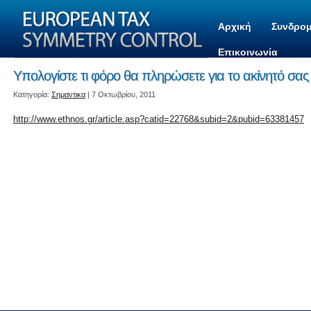
Αρχική
Συνδρομ
Επικοινωνία
Υπολογίστε τι φόρο θα πληρώσετε για το ακίνητό σας
Kατηγορία:
Σημαντικα
| 7 Οκτωβρίου, 2011
http://www.ethnos.gr/article.asp?catid=22768&subid=2&pubid=63381457