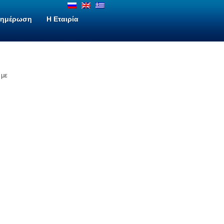
νημέρωση
H Εταιρία
 με